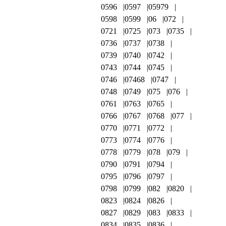
0596
0597
05979
0598
0599
06
072
0721
0725
073
0735
0736
0737
0738
0739
0740
0742
0743
0744
0745
0746
07468
0747
0748
0749
075
076
0761
0763
0765
0766
0767
0768
077
0770
0771
0772
0773
0774
0776
0778
0779
078
079
0790
0791
0794
0795
0796
0797
0798
0799
082
0820
0823
0824
0826
0827
0829
083
0833
0834
0835
0836