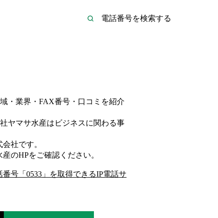
域・業界・FAX番号・口コミを紹介
社ヤマサ水産は
ビジネス
に関わる事
式会社
です。
水産
のHP
をご確認ください。
話番号「
0533
」を取得できるIP電話サ