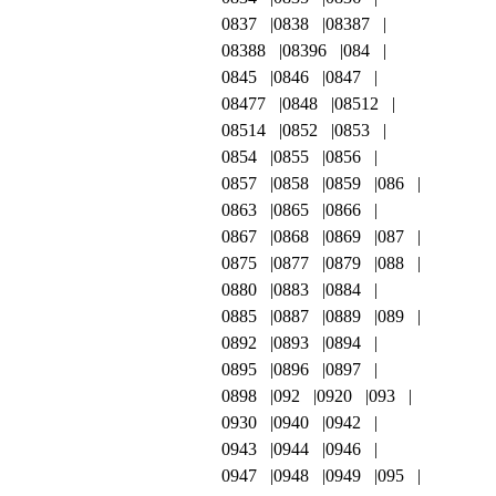
0837
0838
08387
08388
08396
084
0845
0846
0847
08477
0848
08512
08514
0852
0853
0854
0855
0856
0857
0858
0859
086
0863
0865
0866
0867
0868
0869
087
0875
0877
0879
088
0880
0883
0884
0885
0887
0889
089
0892
0893
0894
0895
0896
0897
0898
092
0920
093
0930
0940
0942
0943
0944
0946
0947
0948
0949
095