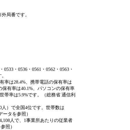
市外局番です。
3・0536・0561・0562・0563・
ます。
有率は28.4%、携帯電話の保有率は
の保有率は40.1%、パソコンの保有率
世帯率は5.9%です。（総務省 通信利
59,940人）で全国4位です。世帯数は
態データを参照）
84,108人で、1事業所あたりの従業者
を参照）