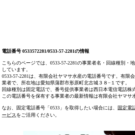
電話番号
0533572281/0533-57-2281
の情報
こちらのページでは、
0533-57-2281
の事業者名・回線種別・地
しています。
0533-57-2281
は、
有限会社ヤマサ水産
の電話番号です。
有限会
業者
で、所在地は愛知県蒲郡市形原町北古城３８−１
です。
回線種別は
固定電話
で、番号提供事業者は
西日本電信電話株
この電話番号を保有する事業者の最新情報は
有限会社ヤマサ
なお、固定電話番号「
0533
」を取得したい場合には、
固定電
ービス
をご活用ください。