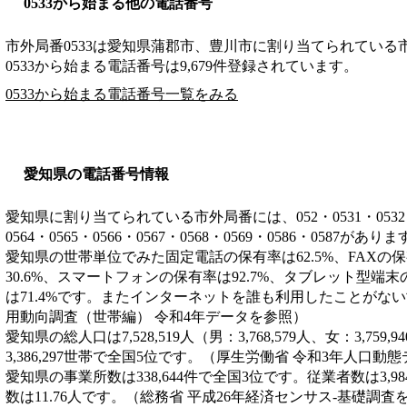
0533から始まる他の電話番号
市外局番
0533
は
愛知県蒲郡市、豊川市
に割り当てられている
0533から始まる電話番号は9,679件登録されています。
0533から始まる電話番号一覧をみる
愛知県の電話番号情報
愛知県に割り当てられている市外局番には、052・0531・0532・053
0564・0565・0566・0567・0568・0569・0586・0587があり
愛知県の世帯単位でみた固定電話の保有率は62.5%、FAXの保
30.6%、スマートフォンの保有率は92.7%、タブレット型端末
は71.4%です。またインターネットを誰も利用したことがない
用動向調査（世帯編） 令和4年データを参照）
愛知県の総人口は7,528,519人（男：3,768,579人、女：3,7
3,386,297世帯で全国5位です。（厚生労働省 令和3年人口動
愛知県の事業所数は338,644件で全国3位です。従業者数は3,9
数は11.76人です。（総務省 平成26年経済センサス‐基礎調査