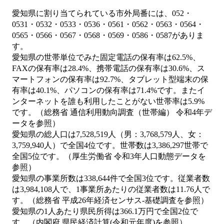
愛知県に割り当てられている市外局番には、052・
0531・0532・0533・0536・0561・0562・0563・0564・
0565・0566・0567・0568・0569・0586・0587がありま
す。
愛知県の世帯単位でみた固定電話の保有率は62.5%、
FAXの保有率は28.4%、携帯電話の保有率は30.6%、ス
マートフォンの保有率は92.7%、タブレット型端末の保
有率は40.1%、パソコンの保有率は71.4%です。またイ
ンターネットを誰も利用したことがない世帯率は5.9%
です。（総務省 通信利用動向調査（世帯編） 令和4年デ
ータを参照）
愛知県の総人口は7,528,519人（男：3,768,579人、女：
3,759,940人）で全国4位です。世帯数は3,386,297世帯で
全国5位です。（厚生労働省 令和3年人口動態データを
参照）
愛知県の事業所数は338,644件で全国3位です。従業者数
は3,984,108人で、1事業所あたりの従業者数は11.76人で
す。（総務省 平成26年経済センサス‐基礎調査を参照）
愛知県の1人あたり県民所得は366.1万円で全国2位で
す。（内閣府 県民経済計算(令和元年度)を参照）