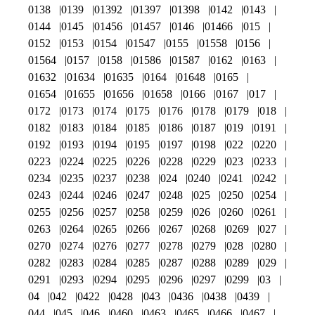
0138
0139
01392
01397
01398
0142
0143
0144
0145
01456
01457
0146
01466
015
0152
0153
0154
01547
0155
01558
0156
01564
0157
0158
01586
01587
0162
0163
01632
01634
01635
0164
01648
0165
01654
01655
01656
01658
0166
0167
017
0172
0173
0174
0175
0176
0178
0179
018
0182
0183
0184
0185
0186
0187
019
0191
0192
0193
0194
0195
0197
0198
022
0220
0223
0224
0225
0226
0228
0229
023
0233
0234
0235
0237
0238
024
0240
0241
0242
0243
0244
0246
0247
0248
025
0250
0254
0255
0256
0257
0258
0259
026
0260
0261
0263
0264
0265
0266
0267
0268
0269
027
0270
0274
0276
0277
0278
0279
028
0280
0282
0283
0284
0285
0287
0288
0289
029
0291
0293
0294
0295
0296
0297
0299
03
04
042
0422
0428
043
0436
0438
0439
044
045
046
0460
0463
0465
0466
0467