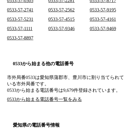
0533-57-0305
0533-57-2281
0533-57-8717
0533-57-2741
0533-57-2562
0533-57-9195
0533-57-5231
0533-57-4515
0533-57-4161
0533-57-1111
0533-57-9346
0533-57-9469
0533-57-8897
0533から始まる他の電話番号
市外局番
0533
は
愛知県蒲郡市、豊川市
に割り当てられて
いる市外局番です。
0533から始まる電話番号は9,679件登録されています。
0533から始まる電話番号一覧をみる
愛知県の電話番号情報