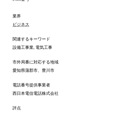
業界
ビジネス
関連するキーワード
設備工事業, 電気工事
市外局番に対応する地域
愛知県蒲郡市、豊川市
電話番号提供事業者
西日本電信電話株式会社
評点