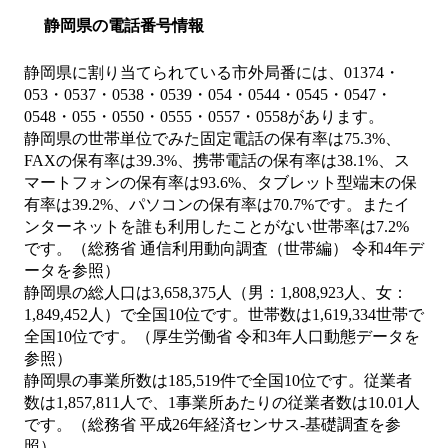
静岡県の電話番号情報
静岡県に割り当てられている市外局番には、01374・
053・0537・0538・0539・054・0544・0545・0547・
0548・055・0550・0555・0557・0558があります。
静岡県の世帯単位でみた固定電話の保有率は75.3%、
FAXの保有率は39.3%、携帯電話の保有率は38.1%、ス
マートフォンの保有率は93.6%、タブレット型端末の保
有率は39.2%、パソコンの保有率は70.7%です。またイ
ンターネットを誰も利用したことがない世帯率は7.2%
です。（総務省 通信利用動向調査（世帯編） 令和4年デ
ータを参照）
静岡県の総人口は3,658,375人（男：1,808,923人、女：
1,849,452人）で全国10位です。世帯数は1,619,334世帯で
全国10位です。（厚生労働省 令和3年人口動態データを
参照）
静岡県の事業所数は185,519件で全国10位です。従業者
数は1,857,811人で、1事業所あたりの従業者数は10.01人
です。（総務省 平成26年経済センサス‐基礎調査を参
照）