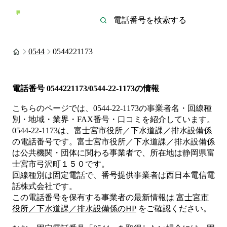
0544
0544221173
電話番号
0544221173/0544-22-1173
の情報
こちらのページでは、
0544-22-1173
の事業者名・回線種
別・地域・業界・FAX番号・口コミを紹介しています。
0544-22-1173
は、
富士宮市役所／下水道課／排水設備係
の電話番号です。
富士宮市役所／下水道課／排水設備係
は
公共機関・団体
に関わる事業者
で、所在地は静岡県富
士宮市弓沢町１５０
です。
回線種別は
固定電話
で、番号提供事業者は
西日本電信電
話株式会社
です。
この電話番号を保有する事業者の最新情報は
富士宮市
役所／下水道課／排水設備係
のHP
をご確認ください。