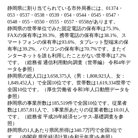
静岡県に割り当てられている市外局番には、01374・
053・0537・0538・0539・054・0544・0545・0547・
0548・055・0550・0555・0557・0558があります。
静岡県の世帯単位でみた固定電話の保有率は75.3%、
FAXの保有率は39.3%、携帯電話の保有率は38.1%、ス
マートフォンの保有率は93.6%、タブレット型端末の保
有率は39.2%、パソコンの保有率は70.7%です。またイ
ンターネットを誰も利用したことがない世帯率は7.2%
です。（総務省 通信利用動向調査（世帯編） 令和4年デ
ータを参照）
静岡県の総人口は3,658,375人（男：1,808,923人、女：
1,849,452人）で全国10位です。世帯数は1,619,334世帯で
全国10位です。（厚生労働省 令和3年人口動態データを
参照）
静岡県の事業所数は185,519件で全国10位です。従業者
数は1,857,811人で、1事業所あたりの従業者数は10.01人
です。（総務省 平成26年経済センサス‐基礎調査を参
照）
静岡県の1人あたり県民所得は340.7万円で全国3位で
す。（内閣府 県民経済計算(令和元年度)を参照）