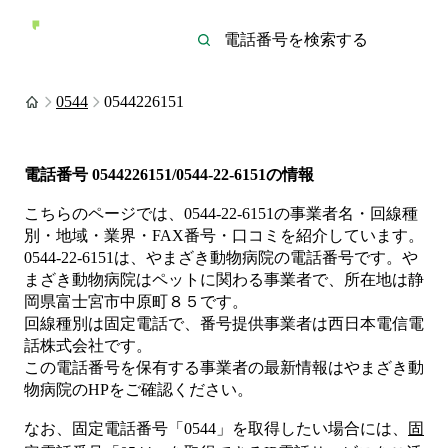
0544
0544226151
電話番号
0544226151/0544-22-6151
の情報
こちらのページでは、
0544-22-6151
の事業者名・回線種
別・地域・業界・FAX番号・口コミを紹介しています。
0544-22-6151
は、
やまざき動物病院
の電話番号です。
や
まざき動物病院は
ペット
に関わる事業者
で、所在地は静
岡県富士宮市中原町８５
です。
回線種別は
固定電話
で、番号提供事業者は
西日本電信電
話株式会社
です。
この電話番号を保有する事業者の最新情報は
やまざき動
物病院
のHP
をご確認ください。
なお、固定電話番号「
0544
」を取得したい場合には、
固