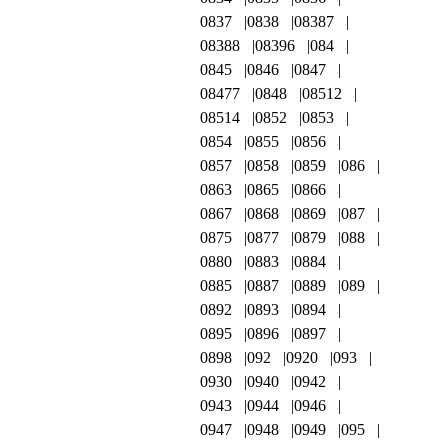
0837
0838
08387
08388
08396
084
0845
0846
0847
08477
0848
08512
08514
0852
0853
0854
0855
0856
0857
0858
0859
086
0863
0865
0866
0867
0868
0869
087
0875
0877
0879
088
0880
0883
0884
0885
0887
0889
089
0892
0893
0894
0895
0896
0897
0898
092
0920
093
0930
0940
0942
0943
0944
0946
0947
0948
0949
095