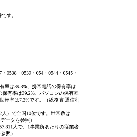
番です。
38・0539・054・0544・0545・
有率は39.3%、携帯電話の保有率は
の保有率は39.2%、パソコンの保有率
世帯率は7.2%です。（総務省 通信利
9,452人）で全国10位です。世帯数は
動態データを参照）
57,811人で、1事業所あたりの従業者
を参照）