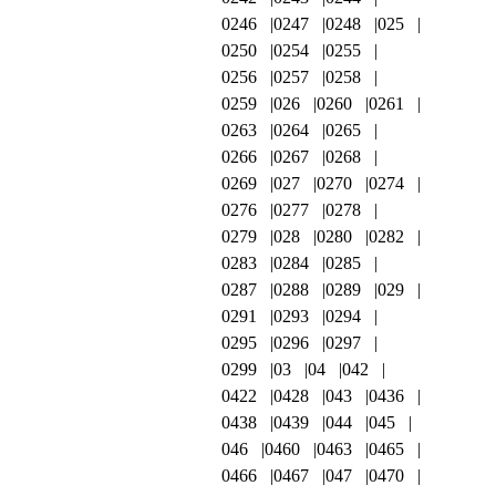
0246
0247
0248
025
0250
0254
0255
0256
0257
0258
0259
026
0260
0261
0263
0264
0265
0266
0267
0268
0269
027
0270
0274
0276
0277
0278
0279
028
0280
0282
0283
0284
0285
0287
0288
0289
029
0291
0293
0294
0295
0296
0297
0299
03
04
042
0422
0428
043
0436
0438
0439
044
045
046
0460
0463
0465
0466
0467
047
0470