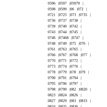
0596
0597
05979
0598
0599
06
072
0721
0725
073
0735
0736
0737
0738
0739
0740
0742
0743
0744
0745
0746
07468
0747
0748
0749
075
076
0761
0763
0765
0766
0767
0768
077
0770
0771
0772
0773
0774
0776
0778
0779
078
079
0790
0791
0794
0795
0796
0797
0798
0799
082
0820
0823
0824
0826
0827
0829
083
0833
0834
0835
0836