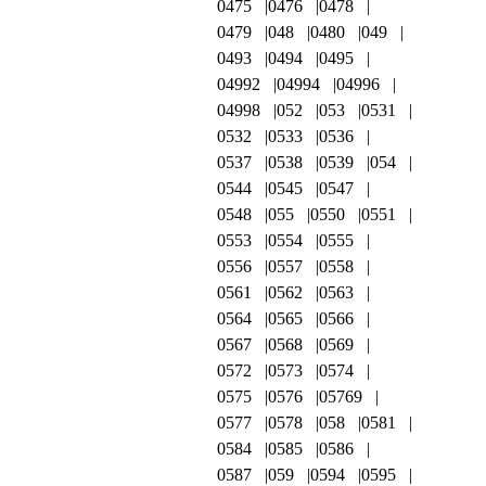
0475
0476
0478
0479
048
0480
049
0493
0494
0495
04992
04994
04996
04998
052
053
0531
0532
0533
0536
0537
0538
0539
054
0544
0545
0547
0548
055
0550
0551
0553
0554
0555
0556
0557
0558
0561
0562
0563
0564
0565
0566
0567
0568
0569
0572
0573
0574
0575
0576
05769
0577
0578
058
0581
0584
0585
0586
0587
059
0594
0595