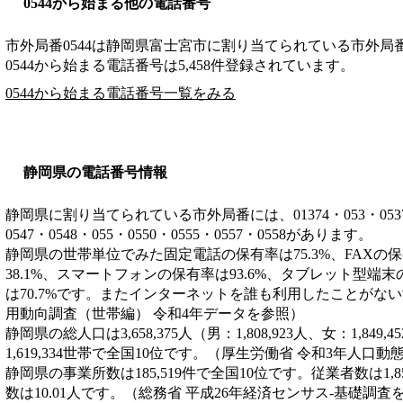
0544から始まる他の電話番号
市外局番
0544
は
静岡県富士宮市
に割り当てられている市外局
0544から始まる電話番号は5,458件登録されています。
0544から始まる電話番号一覧をみる
静岡県の電話番号情報
静岡県に割り当てられている市外局番には、01374・053・0537・05
0547・0548・055・0550・0555・0557・0558があります。
静岡県の世帯単位でみた固定電話の保有率は75.3%、FAXの保
38.1%、スマートフォンの保有率は93.6%、タブレット型端末
は70.7%です。またインターネットを誰も利用したことがない
用動向調査（世帯編） 令和4年データを参照）
静岡県の総人口は3,658,375人（男：1,808,923人、女：1,84
1,619,334世帯で全国10位です。（厚生労働省 令和3年人口
静岡県の事業所数は185,519件で全国10位です。従業者数は1,8
数は10.01人です。（総務省 平成26年経済センサス‐基礎調査