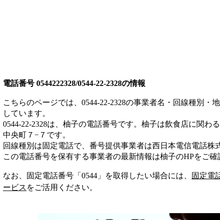
電話番号
0544222328/0544-22-2328
の情報
こちらのページでは、
0544-22-2328
の事業者名・回線種別・地
しています。
0544-22-2328
は、
柚子
の電話番号です。
柚子は
飲食店
に関わる
中央町７−７
です。
回線種別は
固定電話
で、番号提供事業者は
西日本電信電話株
この電話番号を保有する事業者の最新情報は
柚子
のHP
をご確
なお、固定電話番号「
0544
」を取得したい場合には、
固定電
ービス
をご活用ください。