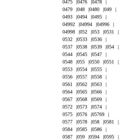
0475
0476
0478
0479
048
0480
049
0493
0494
0495
04992
04994
04996
04998
052
053
0531
0532
0533
0536
0537
0538
0539
054
0544
0545
0547
0548
055
0550
0551
0553
0554
0555
0556
0557
0558
0561
0562
0563
0564
0565
0566
0567
0568
0569
0572
0573
0574
0575
0576
05769
0577
0578
058
0581
0584
0585
0586
0587
059
0594
0595