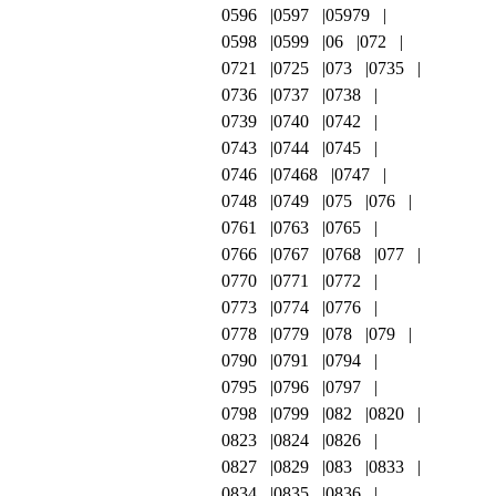
0596
0597
05979
0598
0599
06
072
0721
0725
073
0735
0736
0737
0738
0739
0740
0742
0743
0744
0745
0746
07468
0747
0748
0749
075
076
0761
0763
0765
0766
0767
0768
077
0770
0771
0772
0773
0774
0776
0778
0779
078
079
0790
0791
0794
0795
0796
0797
0798
0799
082
0820
0823
0824
0826
0827
0829
083
0833
0834
0835
0836