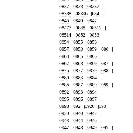
0837
0838
08387
08388
08396
084
0845
0846
0847
08477
0848
08512
08514
0852
0853
0854
0855
0856
0857
0858
0859
086
0863
0865
0866
0867
0868
0869
087
0875
0877
0879
088
0880
0883
0884
0885
0887
0889
089
0892
0893
0894
0895
0896
0897
0898
092
0920
093
0930
0940
0942
0943
0944
0946
0947
0948
0949
095