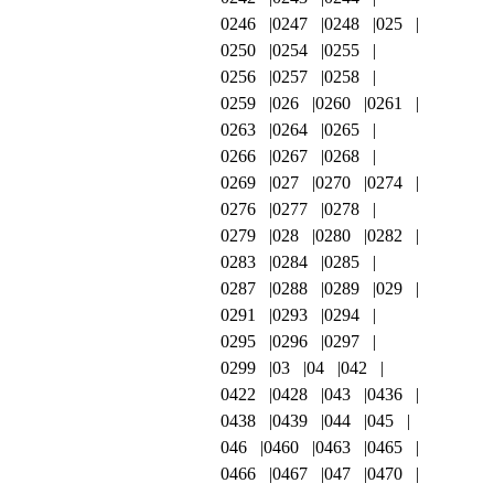
0246
0247
0248
025
0250
0254
0255
0256
0257
0258
0259
026
0260
0261
0263
0264
0265
0266
0267
0268
0269
027
0270
0274
0276
0277
0278
0279
028
0280
0282
0283
0284
0285
0287
0288
0289
029
0291
0293
0294
0295
0296
0297
0299
03
04
042
0422
0428
043
0436
0438
0439
044
045
046
0460
0463
0465
0466
0467
047
0470