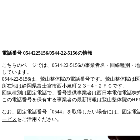
電話番号
0544225156/0544-22-5156
の情報
こちらのページでは、
0544-22-5156
の事業者名・回線種別・地
しています。
0544-22-5156
は、
鷲山整体院
の電話番号です。
鷲山整体院は
医
所在地は静岡県富士宮市西小泉町２３−４−２ＦＣ
です。
回線種別は
固定電話
で、番号提供事業者は
西日本電信電話株
この電話番号を保有する事業者の最新情報は
鷲山整体院
のHP
なお、固定電話番号「
0544
」を取得したい場合には、
固定電
ービス
をご活用ください。