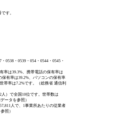
番です。
38・0539・054・0544・0545・
有率は39.3%、携帯電話の保有率は
の保有率は39.2%、パソコンの保有率
世帯率は7.2%です。（総務省 通信利
9,452人）で全国10位です。世帯数は
動態データを参照）
57,811人で、1事業所あたりの従業者
を参照）