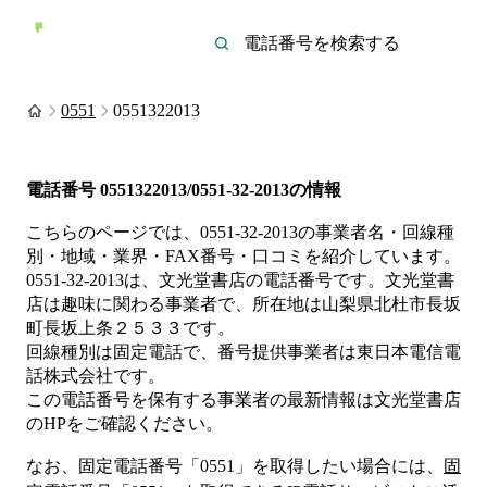
0551
0551322013
電話番号
0551322013/0551-32-2013
の情報
こちらのページでは、
0551-32-2013
の事業者名・回線種
別・地域・業界・FAX番号・口コミを紹介しています。
0551-32-2013
は、
文光堂書店
の電話番号です。
文光堂書
店は
趣味
に関わる事業者
で、所在地は山梨県北杜市長坂
町長坂上条２５３３
です。
回線種別は
固定電話
で、番号提供事業者は
東日本電信電
話株式会社
です。
この電話番号を保有する事業者の最新情報は
文光堂書店
のHP
をご確認ください。
なお、固定電話番号「
0551
」を取得したい場合には、
固