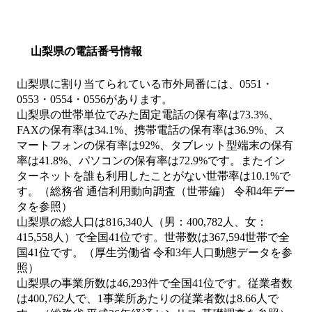
山梨県の電話番号情報
山梨県に割り当てられている市外局番には、0551・
0553・0554・0556があります。
山梨県の世帯単位でみた固定電話の保有率は73.3%、
FAXの保有率は34.1%、携帯電話の保有率は36.9%、ス
マートフォンの保有率は92%、タブレット型端末の保有
率は41.8%、パソコンの保有率は72.9%です。またイン
ターネットを誰も利用したことがない世帯率は10.1%で
す。（総務省 通信利用動向調査（世帯編） 令和4年デー
タを参照）
山梨県の総人口は816,340人（男：400,782人、女：
415,558人）で全国41位です。世帯数は367,594世帯で全
国41位です。（厚生労働省 令和3年人口動態データを参
照）
山梨県の事業所数は46,293件で全国41位です。従業者数
は400,762人で、1事業所あたりの従業者数は8.66人で