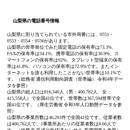
山梨県の電話番号情報
山梨県に割り当てられている市外局番には、0551・
0553・0554・0556があります。
山梨県の世帯単位でみた固定電話の保有率は73.3%、
FAXの保有率は34.1%、携帯電話の保有率は36.9%、ス
マートフォンの保有率は92%、タブレット型端末の保有
率は41.8%、パソコンの保有率は72.9%です。またイン
ターネットを誰も利用したことがない世帯率は10.1%で
す。（総務省 通信利用動向調査（世帯編） 令和4年デー
タを参照）
山梨県の総人口は816,340人（男：400,782人、女：
415,558人）で全国41位です。世帯数は367,594世帯で全
国41位です。（厚生労働省 令和3年人口動態データを参
照）
山梨県の事業所数は46,293件で全国41位です。従業者数
は400,762人で、1事業所あたりの従業者数は8.66人で