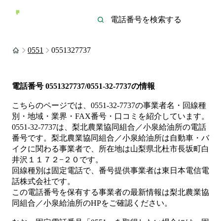
0551
0551327737
電話番号
0551327737/0551-32-7737
の情報
こちらのページでは、
0551-32-7737
の事業者名・回線種
別・地域・業界・FAX番号・口コミを紹介しています。
0551-32-7737
は、
梨北農業協同組合／小泉給油所
の電話
番号です。
梨北農業協同組合／小泉給油所は
自動車・バ
イク
に関わる事業者
で、所在地は山梨県北杜市長坂町白
井沢１１７２−２０
です。
回線種別は
固定電話
で、番号提供事業者は
東日本電信電
話株式会社
です。
この電話番号を保有する事業者の最新情報は
梨北農業協
同組合／小泉給油所
のHP
をご確認ください。