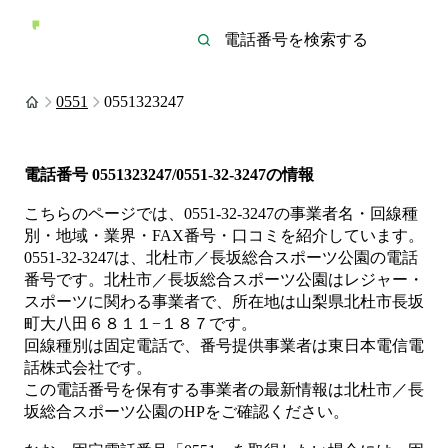
0551
0551323247
電話番号
0551323247/0551-32-3247
の情報
こちらのページでは、
0551-32-3247
の事業者名・回線種
別・地域・業界・FAX番号・口コミを紹介しています。
0551-32-3247
は、
北杜市／長坂総合スポーツ公園
の電話
番号です。
北杜市／長坂総合スポーツ公園は
レジャー・
スポーツ
に関わる事業者
で、所在地は山梨県北杜市長坂
町大八田６８１１−１８７
です。
回線種別は
固定電話
で、番号提供事業者は
東日本電信電
話株式会社
です。
この電話番号を保有する事業者の最新情報は
北杜市／長
坂総合スポーツ公園
のHP
をご確認ください。