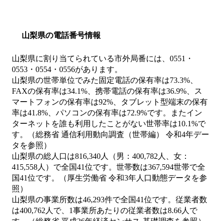
山梨県の電話番号情報
山梨県に割り当てられている市外局番には、0551・
0553・0554・0556があります。
山梨県の世帯単位でみた固定電話の保有率は73.3%、
FAXの保有率は34.1%、携帯電話の保有率は36.9%、ス
マートフォンの保有率は92%、タブレット型端末の保有
率は41.8%、パソコンの保有率は72.9%です。またイン
ターネットを誰も利用したことがない世帯率は10.1%で
す。（総務省 通信利用動向調査（世帯編） 令和4年デー
タを参照）
山梨県の総人口は816,340人（男：400,782人、女：
415,558人）で全国41位です。世帯数は367,594世帯で全
国41位です。（厚生労働省 令和3年人口動態データを参
照）
山梨県の事業所数は46,293件で全国41位です。従業者数
は400,762人で、1事業所あたりの従業者数は8.66人で