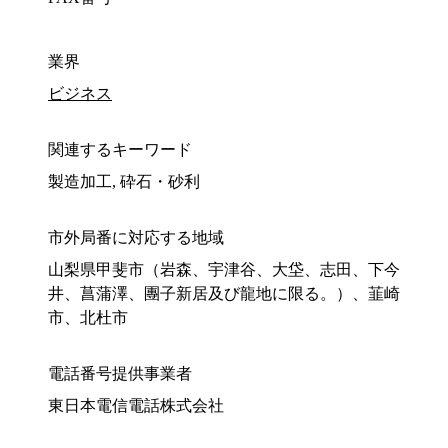
業界
ビジネス
関連するキーワード
製造加工, 砕石・砂利
市外局番に対応する地域
山梨県甲斐市（岩森、宇津谷、大垈、志田、下今
井、菖蒲澤、團子新居及び龍地に限る。）、韮崎
市、北杜市
電話番号提供事業者
東日本電信電話株式会社