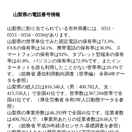
山梨県の電話番号情報
山梨県に割り当てられている市外局番には、0551・
0553・0554・0556があります。
山梨県の世帯単位でみた固定電話の保有率は73.3%、
FAXの保有率は34.1%、携帯電話の保有率は36.9%、ス
マートフォンの保有率は92%、タブレット型端末の保有
率は41.8%、パソコンの保有率は72.9%です。またイン
ターネットを誰も利用したことがない世帯率は10.1%で
す。（総務省 通信利用動向調査（世帯編） 令和4年デー
タを参照）
山梨県の総人口は816,340人（男：400,782人、女：
415,558人）で全国41位です。世帯数は367,594世帯で全
国41位です。（厚生労働省 令和3年人口動態データを参
照）
山梨県の事業所数は46,293件で全国41位です。従業者数
は400,762人で、1事業所あたりの従業者数は8.66人で
す。（総務省 平成26年経済センサス‐基礎調査を参照）