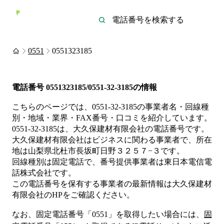
0551
0551323185
電話番号
0551323185/0551-32-3185
の情報
こちらのページでは、
0551-32-3185
の事業者名・回線種
別・地域・業界・FAX番号・口コミを紹介しています。
0551-32-3185
は、
大久保建材有限会社
の電話番号です。
大久保建材有限会社は
ビジネス
に関わる事業者
で、所在
地は山梨県北杜市長坂町日野３２５７−３
です。
回線種別は
固定電話
で、番号提供事業者は
東日本電信電
話株式会社
です。
この電話番号を保有する事業者の最新情報は
大久保建材
有限会社
のHP
をご確認ください。
なお、固定電話番号「
0551
」を取得したい場合には、
固