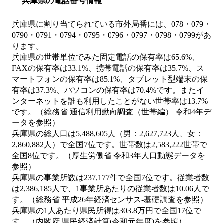
兵庫県の電話番号情報
兵庫県に割り当てられている市外局番には、078・079・
0790・0791・0794・0795・0796・0797・0798・0799があ
ります。
兵庫県の世帯単位でみた固定電話の保有率は65.6%、
FAXの保有率は33.1%、携帯電話の保有率は35.7%、ス
マートフォンの保有率は85.1%、タブレット型端末の保
有率は37.3%、パソコンの保有率は70.4%です。またイ
ンターネットを誰も利用したことがない世帯率は13.7%
です。（総務省 通信利用動向調査（世帯編） 令和4年デ
ータを参照）
兵庫県の総人口は5,488,605人（男：2,627,723人、女：
2,860,882人）で全国7位です。世帯数は2,583,222世帯で
全国8位です。（厚生労働省 令和3年人口動態データを
参照）
兵庫県の事業所数は237,177件で全国7位です。従業者数
は2,386,185人で、1事業所あたりの従業者数は10.06人で
す。（総務省 平成26年経済センサス‐基礎調査を参照）
兵庫県の1人あたり県民所得は303.8万円で全国17位で
す。（内閣府 県民経済計算(令和元年度)を参照）