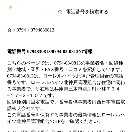
0794
0794830813
電話番号
0794830813/0794-83-0813
の情報
こちらのページでは、
0794-83-0813
の事業者名・回線種
別・地域・業界・FAX番号・口コミを紹介しています。
0794-83-0813
は、
ローレルハイツ北神戸管理組合
の電話
番号です。
ローレルハイツ北神戸管理組合は
住宅
に関わ
る事業者
で、所在地は兵庫県三木市別所町小林７３４
−１７−２−１０７
です。
回線種別は
固定電話
で、番号提供事業者は
西日本電信電
話株式会社
です。
この電話番号を保有する事業者の最新情報は
ローレルハ
イツ北神戸管理組合
のHP
をご確認ください。