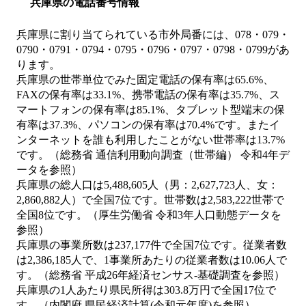
兵庫県の電話番号情報
兵庫県に割り当てられている市外局番には、078・079・
0790・0791・0794・0795・0796・0797・0798・0799があ
ります。
兵庫県の世帯単位でみた固定電話の保有率は65.6%、
FAXの保有率は33.1%、携帯電話の保有率は35.7%、ス
マートフォンの保有率は85.1%、タブレット型端末の保
有率は37.3%、パソコンの保有率は70.4%です。またイ
ンターネットを誰も利用したことがない世帯率は13.7%
です。（総務省 通信利用動向調査（世帯編） 令和4年デ
ータを参照）
兵庫県の総人口は5,488,605人（男：2,627,723人、女：
2,860,882人）で全国7位です。世帯数は2,583,222世帯で
全国8位です。（厚生労働省 令和3年人口動態データを
参照）
兵庫県の事業所数は237,177件で全国7位です。従業者数
は2,386,185人で、1事業所あたりの従業者数は10.06人で
す。（総務省 平成26年経済センサス‐基礎調査を参照）
兵庫県の1人あたり県民所得は303.8万円で全国17位で
す。（内閣府 県民経済計算(令和元年度)を参照）