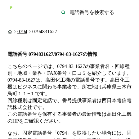
0794
0794831627
電話番号
0794831627/0794-83-1627
の情報
こちらのページでは、
0794-83-1627
の事業者名・回線種
別・地域・業界・FAX番号・口コミを紹介しています。
0794-83-1627
は、
高田化工機
の電話番号です。
高田化工
機は
ビジネス
に関わる事業者
で、所在地は兵庫県三木市
鳥町１１−１
です。
回線種別は
固定電話
で、番号提供事業者は
西日本電信電
話株式会社
です。
この電話番号を保有する事業者の最新情報は
高田化工機
のHP
をご確認ください。
なお、固定電話番号「
0794
」を取得したい場合には、
固