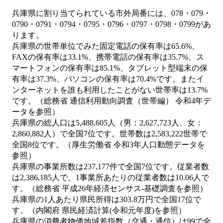
兵庫県に割り当てられている市外局番には、078・079・
0790・0791・0794・0795・0796・0797・0798・0799があ
ります。
兵庫県の世帯単位でみた固定電話の保有率は65.6%、
FAXの保有率は33.1%、携帯電話の保有率は35.7%、ス
マートフォンの保有率は85.1%、タブレット型端末の保
有率は37.3%、パソコンの保有率は70.4%です。またイ
ンターネットを誰も利用したことがない世帯率は13.7%
です。（総務省 通信利用動向調査（世帯編） 令和4年デ
ータを参照）
兵庫県の総人口は5,488,605人（男：2,627,723人、女：
2,860,882人）で全国7位です。世帯数は2,583,222世帯で
全国8位です。（厚生労働省 令和3年人口動態データを
参照）
兵庫県の事業所数は237,177件で全国7位です。従業者数
は2,386,185人で、1事業所あたりの従業者数は10.06人で
す。（総務省 平成26年経済センサス‐基礎調査を参照）
兵庫県の1人あたり県民所得は303.8万円で全国17位で
す。（内閣府 県民経済計算(令和元年度)を参照）
兵庫県の消費者物価地域差指数（交通・通信）は99で全