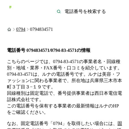
0794
0794834571
電話番号
0794834571/0794-83-4571
の情報
こちらのページでは、
0794-83-4571
の事業者名・回線種
別・地域・業界・FAX番号・口コミを紹介しています。
0794-83-4571
は、
ルナ
の電話番号です。
ルナは
美容・フ
ァッション
に関わる事業者
で、所在地は兵庫県三木市本
町３丁目３−１９
です。
回線種別は
固定電話
で、番号提供事業者は
西日本電信電
話株式会社
です。
この電話番号を保有する事業者の最新情報は
ルナ
のHP
をご確認ください。
なお、固定電話番号「
0794
」を取得したい場合には、
固