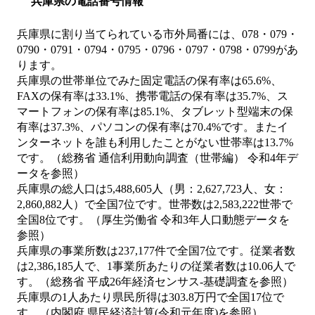
兵庫県の電話番号情報
兵庫県に割り当てられている市外局番には、078・079・
0790・0791・0794・0795・0796・0797・0798・0799があ
ります。
兵庫県の世帯単位でみた固定電話の保有率は65.6%、
FAXの保有率は33.1%、携帯電話の保有率は35.7%、ス
マートフォンの保有率は85.1%、タブレット型端末の保
有率は37.3%、パソコンの保有率は70.4%です。またイ
ンターネットを誰も利用したことがない世帯率は13.7%
です。（総務省 通信利用動向調査（世帯編） 令和4年デ
ータを参照）
兵庫県の総人口は5,488,605人（男：2,627,723人、女：
2,860,882人）で全国7位です。世帯数は2,583,222世帯で
全国8位です。（厚生労働省 令和3年人口動態データを
参照）
兵庫県の事業所数は237,177件で全国7位です。従業者数
は2,386,185人で、1事業所あたりの従業者数は10.06人で
す。（総務省 平成26年経済センサス‐基礎調査を参照）
兵庫県の1人あたり県民所得は303.8万円で全国17位で
す。（内閣府 県民経済計算(令和元年度)を参照）