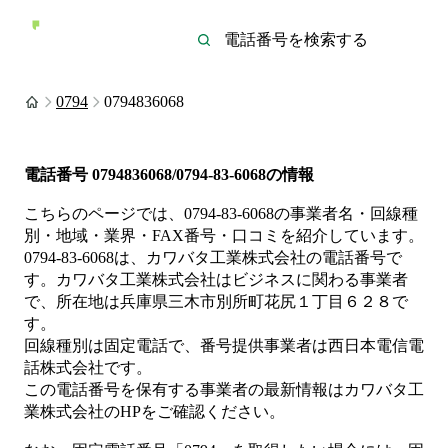
0794
0794836068
電話番号
0794836068/0794-83-6068
の情報
こちらのページでは、
0794-83-6068
の事業者名・回線種
別・地域・業界・FAX番号・口コミを紹介しています。
0794-83-6068
は、
カワバタ工業株式会社
の電話番号で
す。
カワバタ工業株式会社は
ビジネス
に関わる事業者
で、所在地は兵庫県三木市別所町花尻１丁目６２８
で
す。
回線種別は
固定電話
で、番号提供事業者は
西日本電信電
話株式会社
です。
この電話番号を保有する事業者の最新情報は
カワバタ工
業株式会社
のHP
をご確認ください。