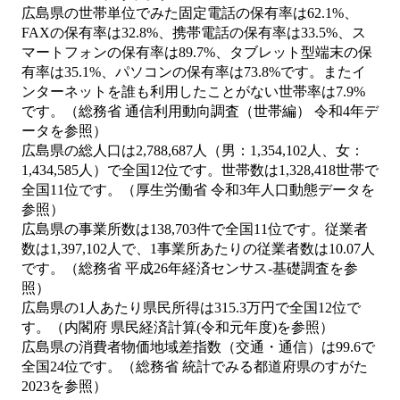
広島県の世帯単位でみた固定電話の保有率は62.1%、
FAXの保有率は32.8%、携帯電話の保有率は33.5%、ス
マートフォンの保有率は89.7%、タブレット型端末の保
有率は35.1%、パソコンの保有率は73.8%です。またイ
ンターネットを誰も利用したことがない世帯率は7.9%
です。（総務省 通信利用動向調査（世帯編） 令和4年デ
ータを参照）
広島県の総人口は2,788,687人（男：1,354,102人、女：
1,434,585人）で全国12位です。世帯数は1,328,418世帯で
全国11位です。（厚生労働省 令和3年人口動態データを
参照）
広島県の事業所数は138,703件で全国11位です。従業者
数は1,397,102人で、1事業所あたりの従業者数は10.07人
です。（総務省 平成26年経済センサス‐基礎調査を参
照）
広島県の1人あたり県民所得は315.3万円で全国12位で
す。（内閣府 県民経済計算(令和元年度)を参照）
広島県の消費者物価地域差指数（交通・通信）は99.6で
全国24位です。（総務省 統計でみる都道府県のすがた
2023を参照）