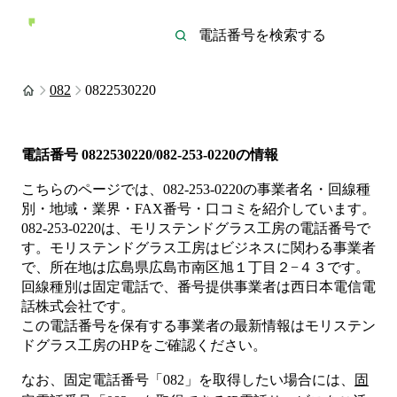
082
0822530220
電話番号
0822530220/082-253-0220
の情報
こちらのページでは、
082-253-0220
の事業者名・回線種
別・地域・業界・FAX番号・口コミを紹介しています。
082-253-0220
は、
モリステンドグラス工房
の電話番号で
す。
モリステンドグラス工房は
ビジネス
に関わる事業者
で、所在地は広島県広島市南区旭１丁目２−４３
です。
回線種別は
固定電話
で、番号提供事業者は
西日本電信電
話株式会社
です。
この電話番号を保有する事業者の最新情報は
モリステン
ドグラス工房
のHP
をご確認ください。
なお、固定電話番号「
082
」を取得したい場合には、
固