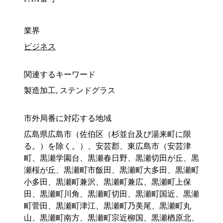
業界
ビジネス
関連するキーワード
製造加工, ステンドグラス
市外局番に対応する地域
広島県広島市（佐伯区（杉並台及び湯来町に限
る。）を除く。）、安芸郡、東広島市（安芸津
町、黒瀬学園台、黒瀬春日野、黒瀬切田が丘、黒
瀬桜が丘、黒瀬町市飯田、黒瀬町大多田、黒瀬町
小多田、黒瀬町兼沢、黒瀬町兼広、黒瀬町上保
田、黒瀬町川角、黒瀬町切田、黒瀬町国近、黒瀬
町菅田、黒瀬町津江、黒瀬町乃美尾、黒瀬町丸
山、黒瀬町南方、黒瀬町宗近柳国、黒瀬楢原北、