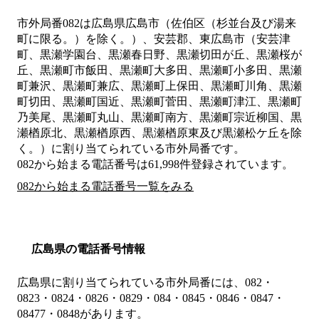
市外局番
082
は
広島県広島市（佐伯区（杉並台及び湯来
町に限る。）を除く。）、安芸郡、東広島市（安芸津
町、黒瀬学園台、黒瀬春日野、黒瀬切田が丘、黒瀬桜が
丘、黒瀬町市飯田、黒瀬町大多田、黒瀬町小多田、黒瀬
町兼沢、黒瀬町兼広、黒瀬町上保田、黒瀬町川角、黒瀬
町切田、黒瀬町国近、黒瀬町菅田、黒瀬町津江、黒瀬町
乃美尾、黒瀬町丸山、黒瀬町南方、黒瀬町宗近柳国、黒
瀬楢原北、黒瀬楢原西、黒瀬楢原東及び黒瀬松ケ丘を除
く。）
に割り当てられている市外局番です。
082から始まる電話番号は61,998件登録されています。
082から始まる電話番号一覧をみる
広島県の電話番号情報
広島県に割り当てられている市外局番には、082・
0823・0824・0826・0829・084・0845・0846・0847・
08477・0848があります。