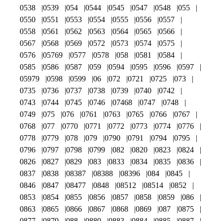
0538
0539
054
0544
0545
0547
0548
055
0550
0551
0553
0554
0555
0556
0557
0558
0561
0562
0563
0564
0565
0566
0567
0568
0569
0572
0573
0574
0575
0576
05769
0577
0578
058
0581
0584
0585
0586
0587
059
0594
0595
0596
0597
05979
0598
0599
06
072
0721
0725
073
0735
0736
0737
0738
0739
0740
0742
0743
0744
0745
0746
07468
0747
0748
0749
075
076
0761
0763
0765
0766
0767
0768
077
0770
0771
0772
0773
0774
0776
0778
0779
078
079
0790
0791
0794
0795
0796
0797
0798
0799
082
0820
0823
0824
0826
0827
0829
083
0833
0834
0835
0836
0837
0838
08387
08388
08396
084
0845
0846
0847
08477
0848
08512
08514
0852
0853
0854
0855
0856
0857
0858
0859
086
0863
0865
0866
0867
0868
0869
087
0875
0877
0879
088
0880
0883
0884
0885
0887