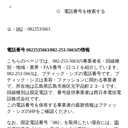
082
0822535663
電話番号
0822535663/082-253-5663
の情報
こちらのページでは、
082-253-5663
の事業者名・回線種
別・地域・業界・FAX番号・口コミを紹介しています。
082-253-5663
は、
ブティック・シズ
の電話番号です。
ブ
ティック・シズは
美容・ファッション
に関わる事業者
で、所在地は広島県広島市南区元宇品町２３−１
です。
回線種別は
固定電話
で、番号提供事業者は
西日本電信電
話株式会社
です。
この電話番号を保有する事業者の最新情報は
ブティッ
ク・シズ
のHP
をご確認ください。
なお、固定電話番号「
082
」を取得したい場合には、
固