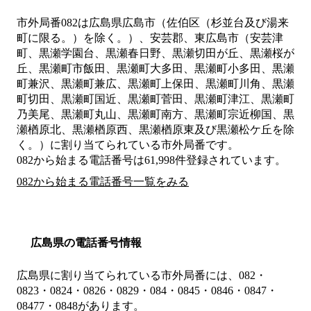
市外局番
082
は
広島県広島市（佐伯区（杉並台及び湯来
町に限る。）を除く。）、安芸郡、東広島市（安芸津
町、黒瀬学園台、黒瀬春日野、黒瀬切田が丘、黒瀬桜が
丘、黒瀬町市飯田、黒瀬町大多田、黒瀬町小多田、黒瀬
町兼沢、黒瀬町兼広、黒瀬町上保田、黒瀬町川角、黒瀬
町切田、黒瀬町国近、黒瀬町菅田、黒瀬町津江、黒瀬町
乃美尾、黒瀬町丸山、黒瀬町南方、黒瀬町宗近柳国、黒
瀬楢原北、黒瀬楢原西、黒瀬楢原東及び黒瀬松ケ丘を除
く。）
に割り当てられている市外局番です。
082から始まる電話番号は61,998件登録されています。
082から始まる電話番号一覧をみる
広島県の電話番号情報
広島県に割り当てられている市外局番には、082・
0823・0824・0826・0829・084・0845・0846・0847・
08477・0848があります。