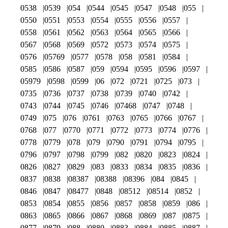
0538
0539
054
0544
0545
0547
0548
055
0550
0551
0553
0554
0555
0556
0557
0558
0561
0562
0563
0564
0565
0566
0567
0568
0569
0572
0573
0574
0575
0576
05769
0577
0578
058
0581
0584
0585
0586
0587
059
0594
0595
0596
0597
05979
0598
0599
06
072
0721
0725
073
0735
0736
0737
0738
0739
0740
0742
0743
0744
0745
0746
07468
0747
0748
0749
075
076
0761
0763
0765
0766
0767
0768
077
0770
0771
0772
0773
0774
0776
0778
0779
078
079
0790
0791
0794
0795
0796
0797
0798
0799
082
0820
0823
0824
0826
0827
0829
083
0833
0834
0835
0836
0837
0838
08387
08388
08396
084
0845
0846
0847
08477
0848
08512
08514
0852
0853
0854
0855
0856
0857
0858
0859
086
0863
0865
0866
0867
0868
0869
087
0875
0877
0879
088
0880
0883
0884
0885
0887