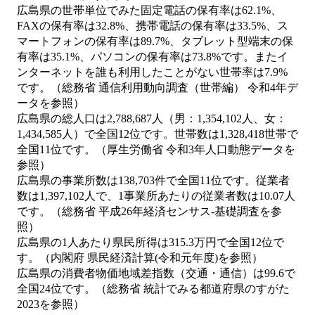
広島県の世帯単位でみた固定電話の保有率は62.1%、
FAXの保有率は32.8%、携帯電話の保有率は33.5%、ス
マートフォンの保有率は89.7%、タブレット型端末の保
有率は35.1%、パソコンの保有率は73.8%です。またイ
ンターネットを誰も利用したことがない世帯率は7.9%
です。（総務省 通信利用動向調査（世帯編） 令和4年デ
ータを参照）
広島県の総人口は2,788,687人（男：1,354,102人、女：
1,434,585人）で全国12位です。世帯数は1,328,418世帯で
全国11位です。（厚生労働省 令和3年人口動態データを
参照）
広島県の事業所数は138,703件で全国11位です。従業者
数は1,397,102人で、1事業所あたりの従業者数は10.07人
です。（総務省 平成26年経済センサス‐基礎調査を参
照）
広島県の1人あたり県民所得は315.3万円で全国12位で
す。（内閣府 県民経済計算(令和元年度)を参照）
広島県の消費者物価地域差指数（交通・通信）は99.6で
全国24位です。（総務省 統計でみる都道府県のすがた
2023を参照）