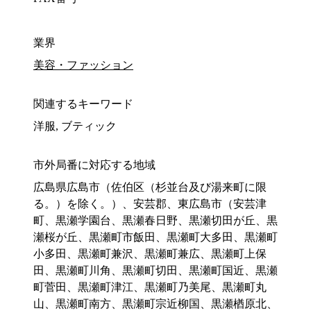
業界
美容・ファッション
関連するキーワード
洋服, ブティック
市外局番に対応する地域
広島県広島市（佐伯区（杉並台及び湯来町に限
る。）を除く。）、安芸郡、東広島市（安芸津
町、黒瀬学園台、黒瀬春日野、黒瀬切田が丘、黒
瀬桜が丘、黒瀬町市飯田、黒瀬町大多田、黒瀬町
小多田、黒瀬町兼沢、黒瀬町兼広、黒瀬町上保
田、黒瀬町川角、黒瀬町切田、黒瀬町国近、黒瀬
町菅田、黒瀬町津江、黒瀬町乃美尾、黒瀬町丸
山、黒瀬町南方、黒瀬町宗近柳国、黒瀬楢原北、