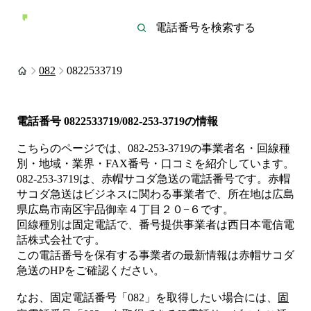
082
0822533719
電話番号
0822533719/082-253-3719
の情報
こちらのページでは、
082-253-3719
の事業者名・回線種
別・地域・業界・FAX番号・口コミを紹介しています。
082-253-3719
は、
赤帽サコダ急送
の電話番号です。
赤帽
サコダ急送は
ビジネス
に関わる事業者
で、所在地は広島
県広島市南区宇品御幸４丁目２０−６
です。
回線種別は
固定電話
で、番号提供事業者は
西日本電信電
話株式会社
です。
この電話番号を保有する事業者の最新情報は
赤帽サコダ
急送
のHP
をご確認ください。
なお、固定電話番号「
082
」を取得したい場合には、
固