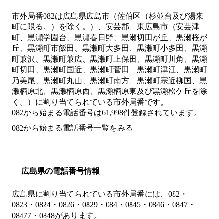
市外局番
082
は
広島県広島市（佐伯区（杉並台及び湯来
町に限る。）を除く。）、安芸郡、東広島市（安芸津
町、黒瀬学園台、黒瀬春日野、黒瀬切田が丘、黒瀬桜が
丘、黒瀬町市飯田、黒瀬町大多田、黒瀬町小多田、黒瀬
町兼沢、黒瀬町兼広、黒瀬町上保田、黒瀬町川角、黒瀬
町切田、黒瀬町国近、黒瀬町菅田、黒瀬町津江、黒瀬町
乃美尾、黒瀬町丸山、黒瀬町南方、黒瀬町宗近柳国、黒
瀬楢原北、黒瀬楢原西、黒瀬楢原東及び黒瀬松ケ丘を除
く。）
に割り当てられている市外局番です。
082から始まる電話番号は61,998件登録されています。
082から始まる電話番号一覧をみる
広島県の電話番号情報
広島県に割り当てられている市外局番には、082・
0823・0824・0826・0829・084・0845・0846・0847・
08477・0848があります。