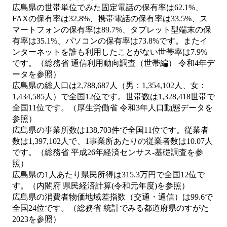
広島県の世帯単位でみた固定電話の保有率は62.1%、
FAXの保有率は32.8%、携帯電話の保有率は33.5%、ス
マートフォンの保有率は89.7%、タブレット型端末の保
有率は35.1%、パソコンの保有率は73.8%です。またイ
ンターネットを誰も利用したことがない世帯率は7.9%
です。（総務省 通信利用動向調査（世帯編） 令和4年デ
ータを参照）
広島県の総人口は2,788,687人（男：1,354,102人、女：
1,434,585人）で全国12位です。世帯数は1,328,418世帯で
全国11位です。（厚生労働省 令和3年人口動態データを
参照）
広島県の事業所数は138,703件で全国11位です。従業者
数は1,397,102人で、1事業所あたりの従業者数は10.07人
です。（総務省 平成26年経済センサス‐基礎調査を参
照）
広島県の1人あたり県民所得は315.3万円で全国12位で
す。（内閣府 県民経済計算(令和元年度)を参照）
広島県の消費者物価地域差指数（交通・通信）は99.6で
全国24位です。（総務省 統計でみる都道府県のすがた
2023を参照）