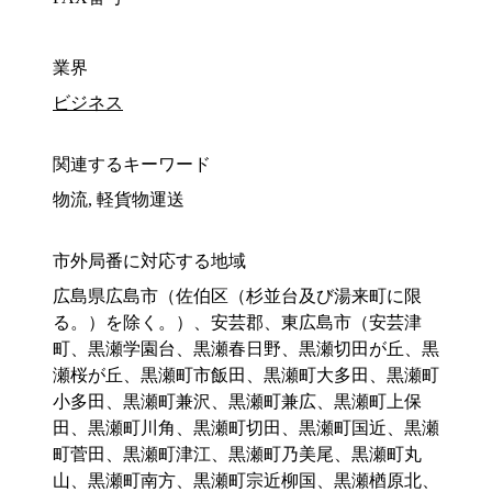
業界
ビジネス
関連するキーワード
物流, 軽貨物運送
市外局番に対応する地域
広島県広島市（佐伯区（杉並台及び湯来町に限
る。）を除く。）、安芸郡、東広島市（安芸津
町、黒瀬学園台、黒瀬春日野、黒瀬切田が丘、黒
瀬桜が丘、黒瀬町市飯田、黒瀬町大多田、黒瀬町
小多田、黒瀬町兼沢、黒瀬町兼広、黒瀬町上保
田、黒瀬町川角、黒瀬町切田、黒瀬町国近、黒瀬
町菅田、黒瀬町津江、黒瀬町乃美尾、黒瀬町丸
山、黒瀬町南方、黒瀬町宗近柳国、黒瀬楢原北、