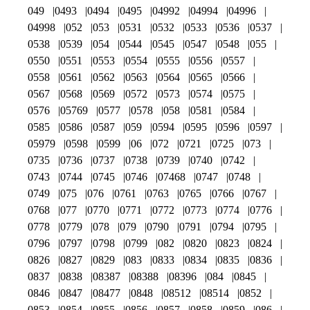
049
0493
0494
0495
04992
04994
04996
04998
052
053
0531
0532
0533
0536
0537
0538
0539
054
0544
0545
0547
0548
055
0550
0551
0553
0554
0555
0556
0557
0558
0561
0562
0563
0564
0565
0566
0567
0568
0569
0572
0573
0574
0575
0576
05769
0577
0578
058
0581
0584
0585
0586
0587
059
0594
0595
0596
0597
05979
0598
0599
06
072
0721
0725
073
0735
0736
0737
0738
0739
0740
0742
0743
0744
0745
0746
07468
0747
0748
0749
075
076
0761
0763
0765
0766
0767
0768
077
0770
0771
0772
0773
0774
0776
0778
0779
078
079
0790
0791
0794
0795
0796
0797
0798
0799
082
0820
0823
0824
0826
0827
0829
083
0833
0834
0835
0836
0837
0838
08387
08388
08396
084
0845
0846
0847
08477
0848
08512
08514
0852
0853
0854
0855
0856
0857
0858
0859
086