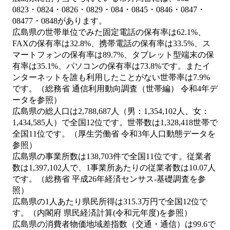
0823・0824・0826・0829・084・0845・0846・0847・
08477・0848があります。
広島県の世帯単位でみた固定電話の保有率は62.1%、
FAXの保有率は32.8%、携帯電話の保有率は33.5%、ス
マートフォンの保有率は89.7%、タブレット型端末の保
有率は35.1%、パソコンの保有率は73.8%です。またイ
ンターネットを誰も利用したことがない世帯率は7.9%
です。（総務省 通信利用動向調査（世帯編） 令和4年デ
ータを参照）
広島県の総人口は2,788,687人（男：1,354,102人、女：
1,434,585人）で全国12位です。世帯数は1,328,418世帯で
全国11位です。（厚生労働省 令和3年人口動態データを
参照）
広島県の事業所数は138,703件で全国11位です。従業者
数は1,397,102人で、1事業所あたりの従業者数は10.07人
です。（総務省 平成26年経済センサス‐基礎調査を参
照）
広島県の1人あたり県民所得は315.3万円で全国12位で
す。（内閣府 県民経済計算(令和元年度)を参照）
広島県の消費者物価地域差指数（交通・通信）は99.6で