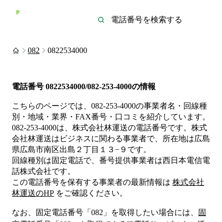
082
0822534000
電話番号
0822534000/082-253-4000
の情報
こちらのページでは、
082-253-4000
の事業者名・回線種
別・地域・業界・FAX番号・口コミを紹介しています。
082-253-4000
は、
株式会社林運送
の電話番号です。
株式
会社林運送は
ビジネス
に関わる事業者
で、所在地は広島
県広島市南区出島２丁目１３−９
です。
回線種別は
固定電話
で、番号提供事業者は
西日本電信電
話株式会社
です。
この電話番号を保有する事業者の最新情報は
株式会社
林運送
のHP
をご確認ください。
なお、固定電話番号「
082
」を取得したい場合には、
固