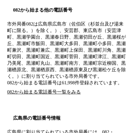
082から始まる他の電話番号
市外局番
082
は
広島県広島市（佐伯区（杉並台及び湯来
町に限る。）を除く。）、安芸郡、東広島市（安芸津
町、黒瀬学園台、黒瀬春日野、黒瀬切田が丘、黒瀬桜が
丘、黒瀬町市飯田、黒瀬町大多田、黒瀬町小多田、黒瀬
町兼沢、黒瀬町兼広、黒瀬町上保田、黒瀬町川角、黒瀬
町切田、黒瀬町国近、黒瀬町菅田、黒瀬町津江、黒瀬町
乃美尾、黒瀬町丸山、黒瀬町南方、黒瀬町宗近柳国、黒
瀬楢原北、黒瀬楢原西、黒瀬楢原東及び黒瀬松ケ丘を除
く。）
に割り当てられている市外局番です。
082から始まる電話番号は61,998件登録されています。
082から始まる電話番号一覧をみる
広島県の電話番号情報
広島県に割り当てられている市外局番には、082・