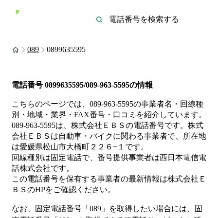
089
0899635595
電話番号
0899635595/089-963-5595
の情報
こちらのページでは、
089-963-5595
の事業者名・回線種
別・地域・業界・FAX番号・口コミを紹介しています。
089-963-5595
は、
株式会社ＥＢＳ
の電話番号です。
株式
会社ＥＢＳは
自動車・バイク
に関わる事業者
で、所在地
は愛媛県松山市大橋町２２６−１
です。
回線種別は
固定電話
で、番号提供事業者は
西日本電信電
話株式会社
です。
この電話番号を保有する事業者の最新情報は
株式会社Ｅ
ＢＳ
のHP
をご確認ください。
なお、固定電話番号「
089
」を取得したい場合には、
固