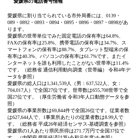
愛媛県の電話番号情報
愛媛県に割り当てられている市外局番には、0139・
089・0892・0893・0894・0895・0896・0897・0898があ
ります。
愛媛県の世帯単位でみた固定電話の保有率は64.8%、
FAXの保有率は25.8%、携帯電話の保有率は34.7%、ス
マートフォンの保有率は88.7%、タブレット型端末の保
有率は40.3%、パソコンの保有率は61.7%です。またイ
ンターネットを誰も利用したことがない世帯率は11.4%
です。（総務省 通信利用動向調査（世帯編） 令和4年デ
ータを参照）
愛媛県の総人口は1,341,539人（男：637,522人、女：
704,017人）で全国27位です。世帯数は655,708世帯で全
国27位です。（厚生労働省 令和3年人口動態データを参
照）
愛媛県の事業所数は69,844件で全国26位です。従業者数
は627,644人で、1事業所あたりの従業者数は8.99人で
す。（総務省 平成26年経済センサス‐基礎調査を参照）
愛媛県の1人あたり県民所得は271.7万円で全国37位で
す。（内閣府 県民経済計算(令和元年度)を参照）