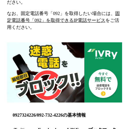
ださい。
なお、固定電話番号「
092
」を取得したい場合には、
固
定電話番号「
092
」を取得できるIP電話サービス
をご活
用ください。
0927324226/092-732-4226の基本情報