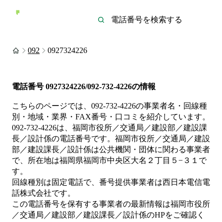
092
0927324226
電話番号
0927324226/092-732-4226
の情報
こちらのページでは、
092-732-4226
の事業者名・回線種
別・地域・業界・FAX番号・口コミを紹介しています。
092-732-4226
は、
福岡市役所／交通局／建設部／建設課
長／設計係
の電話番号です。
福岡市役所／交通局／建設
部／建設課長／設計係は
公共機関・団体
に関わる事業者
で、所在地は福岡県福岡市中央区大名２丁目５−３１
で
す。
回線種別は
固定電話
で、番号提供事業者は
西日本電信電
話株式会社
です。
この電話番号を保有する事業者の最新情報は
福岡市役所
／交通局／建設部／建設課長／設計係
のHP
をご確認く