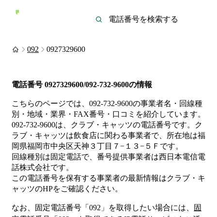
092
0927329600
電話番号
0927329600/092-732-9600
の情報
こちらのページでは、
092-732-9600
の事業者名・回線種
別・地域・業界・FAX番号・口コミを紹介しています。
092-732-9600
は、
クラブ・キャッツ
の電話番号です。
ク
ラブ・キャッツは
飲食店
に関わる事業者
で、所在地は福
岡県福岡市中央区天神３丁目７−１３−５Ｆ
です。
回線種別は
固定電話
で、番号提供事業者は
西日本電信電
話株式会社
です。
この電話番号を保有する事業者の最新情報は
クラブ・キ
ャッツ
のHP
をご確認ください。
なお、固定電話番号「
092
」を取得したい場合には、
固