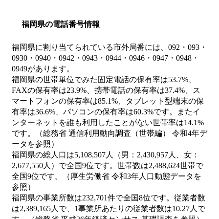
福岡県の電話番号情報
福岡県に割り当てられている市外局番には、092・093・
0930・0940・0942・0943・0944・0946・0947・0948・
0949があります。
福岡県の世帯単位でみた固定電話の保有率は53.7%、
FAXの保有率は23.9%、携帯電話の保有率は37.4%、ス
マートフォンの保有率は85.1%、タブレット型端末の保
有率は36.6%、パソコンの保有率は60.3%です。またイ
ンターネットを誰も利用したことがない世帯率は14.1%
です。（総務省 通信利用動向調査（世帯編） 令和4年デ
ータを参照）
福岡県の総人口は5,108,507人（男：2,430,957人、女：
2,677,550人）で全国9位です。世帯数は2,488,624世帯で
全国9位です。（厚生労働省 令和3年人口動態データを
参照）
福岡県の事業所数は232,701件で全国8位です。従業者数
は2,389,165人で、1事業所あたりの従業者数は10.27人で