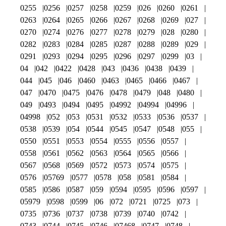
0255
0256
0257
0258
0259
026
0260
0261
0263
0264
0265
0266
0267
0268
0269
027
0270
0274
0276
0277
0278
0279
028
0280
0282
0283
0284
0285
0287
0288
0289
029
0291
0293
0294
0295
0296
0297
0299
03
04
042
0422
0428
043
0436
0438
0439
044
045
046
0460
0463
0465
0466
0467
047
0470
0475
0476
0478
0479
048
0480
049
0493
0494
0495
04992
04994
04996
04998
052
053
0531
0532
0533
0536
0537
0538
0539
054
0544
0545
0547
0548
055
0550
0551
0553
0554
0555
0556
0557
0558
0561
0562
0563
0564
0565
0566
0567
0568
0569
0572
0573
0574
0575
0576
05769
0577
0578
058
0581
0584
0585
0586
0587
059
0594
0595
0596
0597
05979
0598
0599
06
072
0721
0725
073
0735
0736
0737
0738
0739
0740
0742
0743
0744
0745
0746
07468
0747
0748