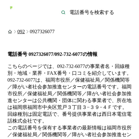
092
0927326077
電話番号
0927326077/092-732-6077
の情報
こちらのページでは、
092-732-6077
の事業者名・回線種
別・地域・業界・FAX番号・口コミを紹介しています。
092-732-6077
は、
福岡市役所／保健福祉局／関係機関等
／障がい者社会参加推進センター
の電話番号です。
福岡
市役所／保健福祉局／関係機関等／障がい者社会参加推
進センターは
公共機関・団体
に関わる事業者
で、所在地
は福岡県福岡市中央区荒戸３丁目３−３９−４Ｆ
です。
回線種別は
固定電話
で、番号提供事業者は
西日本電信電
話株式会社
です。
この電話番号を保有する事業者の最新情報は
福岡市役所
／保健福祉局／関係機関等／障がい者社会参加推進セン