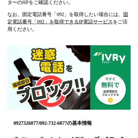
ター
のHP
をご確認ください。
なお、固定電話番号「
092
」を取得したい場合には、
固
定電話番号「
092
」を取得できるIP電話サービス
をご活
用ください。
0927326077/092-732-6077の基本情報