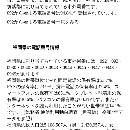
市、太宰府市、筑紫野市、那珂川市、福岡市、糟屋郡、
筑紫郡
に割り当てられている市外局番です。
092から始まる電話番号は94,841件登録されています。
092から始まる電話番号一覧をみる
福岡県の電話番号情報
福岡県に割り当てられている市外局番には、092・093・
0930・0940・0942・0943・0944・0946・0947・0948・
0949があります。
福岡県の世帯単位でみた固定電話の保有率は53.7%、
FAXの保有率は23.9%、携帯電話の保有率は37.4%、ス
マートフォンの保有率は85.1%、タブレット型端末の保
有率は36.6%、パソコンの保有率は60.3%です。またイ
ンターネットを誰も利用したことがない世帯率は14.1%
です。（総務省 通信利用動向調査（世帯編） 令和4年デ
ータを参照）
福岡県の総人口は5,108,507人（男：2,430,957人、女：