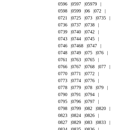
0596
0597
05979
0598
0599
06
072
0721
0725
073
0735
0736
0737
0738
0739
0740
0742
0743
0744
0745
0746
07468
0747
0748
0749
075
076
0761
0763
0765
0766
0767
0768
077
0770
0771
0772
0773
0774
0776
0778
0779
078
079
0790
0791
0794
0795
0796
0797
0798
0799
082
0820
0823
0824
0826
0827
0829
083
0833
0834
0835
0836