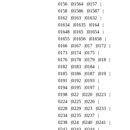
0156
01564
0157
0158
01586
01587
0162
0163
01632
01634
01635
0164
01648
0165
01654
01655
01656
01658
0166
0167
017
0172
0173
0174
0175
0176
0178
0179
018
0182
0183
0184
0185
0186
0187
019
0191
0192
0193
0194
0195
0197
0198
022
0220
0223
0224
0225
0226
0228
0229
023
0233
0234
0235
0237
0238
024
0240
0241
0242
0243
0244