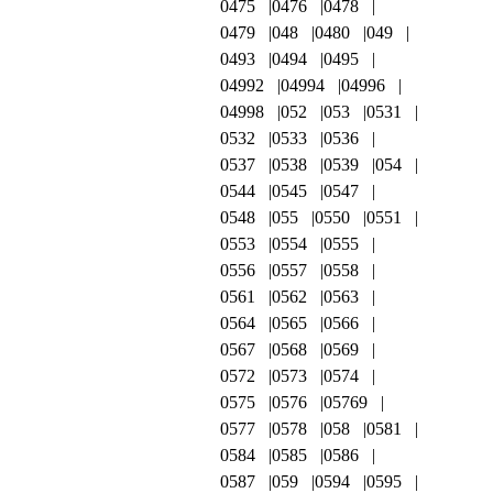
0475
0476
0478
0479
048
0480
049
0493
0494
0495
04992
04994
04996
04998
052
053
0531
0532
0533
0536
0537
0538
0539
054
0544
0545
0547
0548
055
0550
0551
0553
0554
0555
0556
0557
0558
0561
0562
0563
0564
0565
0566
0567
0568
0569
0572
0573
0574
0575
0576
05769
0577
0578
058
0581
0584
0585
0586
0587
059
0594
0595