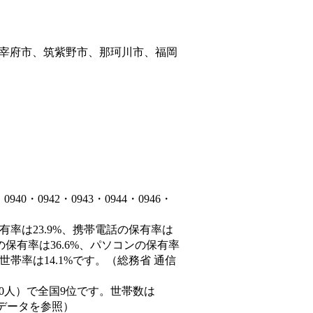
宰府市、筑紫野市、那珂川市、福岡
・0942・0943・0944・0946・
有率は23.9%、携帯電話の保有率は
の保有率は36.6%、パソコンの保有率
帯率は14.1%です。（総務省 通信
77,550人）で全国9位です。世帯数は
態データを参照）