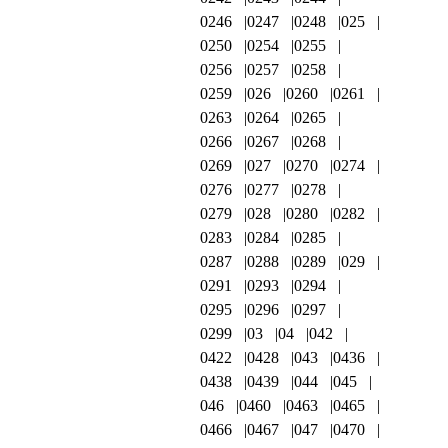
0246
0247
0248
025
0250
0254
0255
0256
0257
0258
0259
026
0260
0261
0263
0264
0265
0266
0267
0268
0269
027
0270
0274
0276
0277
0278
0279
028
0280
0282
0283
0284
0285
0287
0288
0289
029
0291
0293
0294
0295
0296
0297
0299
03
04
042
0422
0428
043
0436
0438
0439
044
045
046
0460
0463
0465
0466
0467
047
0470