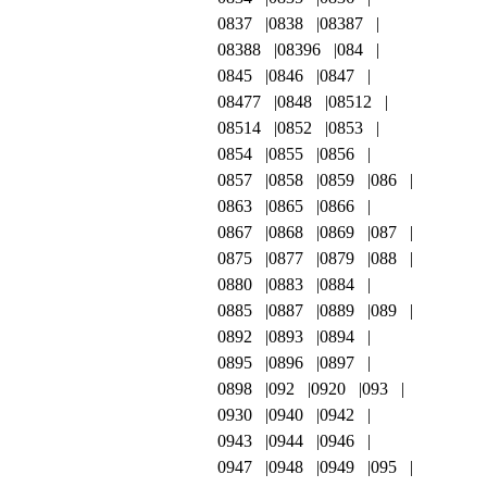
0837
0838
08387
08388
08396
084
0845
0846
0847
08477
0848
08512
08514
0852
0853
0854
0855
0856
0857
0858
0859
086
0863
0865
0866
0867
0868
0869
087
0875
0877
0879
088
0880
0883
0884
0885
0887
0889
089
0892
0893
0894
0895
0896
0897
0898
092
0920
093
0930
0940
0942
0943
0944
0946
0947
0948
0949
095