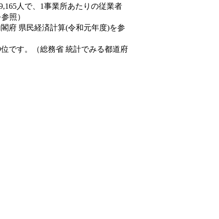
89,165人で、1事業所あたりの従業者
を参照）
内閣府 県民経済計算(令和元年度)を参
9位です。（総務省 統計でみる都道府