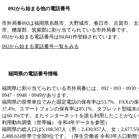
092から始まる他の電話番号
市外局番
092
は
福岡県糸島市、大野城市、春日市、古賀市、太
市、糟屋郡、筑紫郡
に割り当てられている市外局番です。
092から始まる電話番号は94,841件登録されています。
092から始まる電話番号一覧をみる
福岡県の電話番号情報
福岡県に割り当てられている市外局番には、092・093・0930・0940
0947・0948・0949があります。
福岡県の世帯単位でみた固定電話の保有率は53.7%、FAXの保
37.4%、スマートフォンの保有率は85.1%、タブレット型端末
は60.3%です。またインターネットを誰も利用したことがない世
利用動向調査（世帯編） 令和4年データを参照）
福岡県の総人口は5,108,507人（男：2,430,957人、女：2,6
2,488,624世帯で全国9位です。（厚生労働省 令和3年人口動