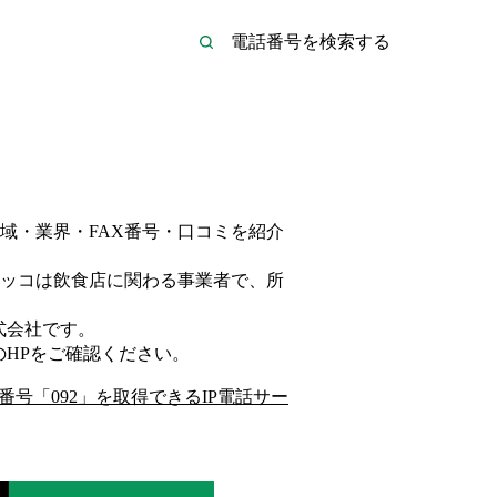
域・業界・FAX番号・口コミを紹介
ッコは
飲食店
に関わる事業者
で、所
式会社
です。
のHP
をご確認ください。
番号「
092
」を取得できるIP電話サー