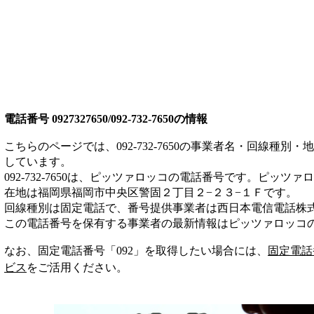
電話番号
0927327650/092-732-7650
の情報
こちらのページでは、
092-732-7650
の事業者名・回線種別・地
しています。
092-732-7650
は、
ピッツァロッコ
の電話番号です。
ピッツァロ
在地は福岡県福岡市中央区警固２丁目２−２３−１Ｆ
です。
回線種別は
固定電話
で、番号提供事業者は
西日本電信電話株
この電話番号を保有する事業者の最新情報は
ピッツァロッコ
なお、固定電話番号「
092
」を取得したい場合には、
固定電話
ビス
をご活用ください。