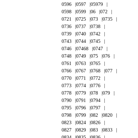
0596
0597
05979
0598
0599
06
072
0721
0725
073
0735
0736
0737
0738
0739
0740
0742
0743
0744
0745
0746
07468
0747
0748
0749
075
076
0761
0763
0765
0766
0767
0768
077
0770
0771
0772
0773
0774
0776
0778
0779
078
079
0790
0791
0794
0795
0796
0797
0798
0799
082
0820
0823
0824
0826
0827
0829
083
0833
0834
0835
0836