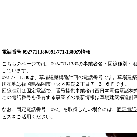
電話番号
0927711380/092-771-1380
の情報
こちらのページでは、
092-771-1380
の事業者名・回線種別・地
しています。
092-771-1380
は、
草場建築構造計画
の電話番号です。
草場建築
所在地は福岡県福岡市中央区舞鶴２丁目７−３−６Ｆ
です。
回線種別は
固定電話
で、番号提供事業者は
西日本電信電話株
この電話番号を保有する事業者の最新情報は
草場建築構造計
なお、固定電話番号「
092
」を取得したい場合には、
固定電話
ビス
をご活用ください。