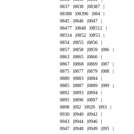
0837
0838
08387
08388
08396
084
0845
0846
0847
08477
0848
08512
08514
0852
0853
0854
0855
0856
0857
0858
0859
086
0863
0865
0866
0867
0868
0869
087
0875
0877
0879
088
0880
0883
0884
0885
0887
0889
089
0892
0893
0894
0895
0896
0897
0898
092
0920
093
0930
0940
0942
0943
0944
0946
0947
0948
0949
095