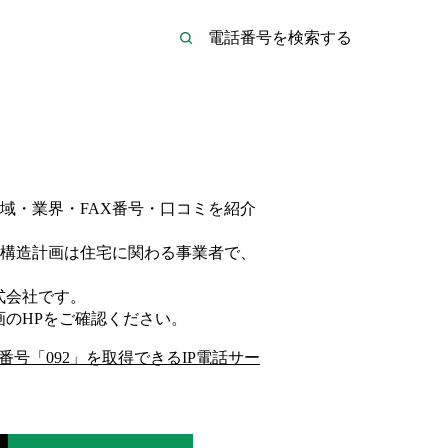
域・業界・FAX番号・口コミを紹介
構造計画は
住宅
に関わる事業者
で、
式会社
です。
画
のHP
をご確認ください。
番号「
092
」を取得できるIP電話サー