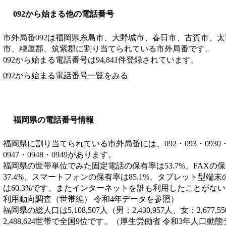
092から始まる他の電話番号
市外局番
092
は
福岡県糸島市、大野城市、春日市、古賀市、太
市、糟屋郡、筑紫郡
に割り当てられている市外局番です。
092から始まる電話番号は94,841件登録されています。
092から始まる電話番号一覧をみる
福岡県の電話番号情報
福岡県に割り当てられている市外局番には、092・093・0930・0940
0947・0948・0949があります。
福岡県の世帯単位でみた固定電話の保有率は53.7%、FAXの保
37.4%、スマートフォンの保有率は85.1%、タブレット型端末
は60.3%です。またインターネットを誰も利用したことがない世
利用動向調査（世帯編） 令和4年データを参照）
福岡県の総人口は5,108,507人（男：2,430,957人、女：2,6
2,488,624世帯で全国9位です。（厚生労働省 令和3年人口動