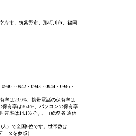
宰府市、筑紫野市、那珂川市、福岡
・0942・0943・0944・0946・
有率は23.9%、携帯電話の保有率は
の保有率は36.6%、パソコンの保有率
帯率は14.1%です。（総務省 通信
77,550人）で全国9位です。世帯数は
態データを参照）