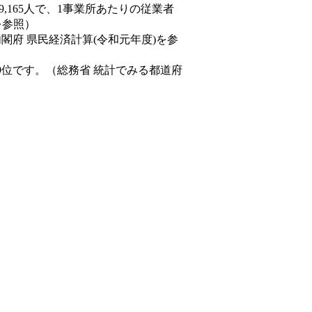
89,165人で、1事業所あたりの従業者
を参照）
内閣府 県民経済計算(令和元年度)を参
9位です。（総務省 統計でみる都道府