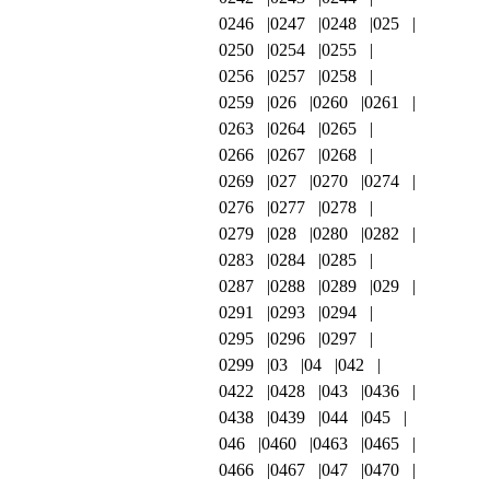
0246
0247
0248
025
0250
0254
0255
0256
0257
0258
0259
026
0260
0261
0263
0264
0265
0266
0267
0268
0269
027
0270
0274
0276
0277
0278
0279
028
0280
0282
0283
0284
0285
0287
0288
0289
029
0291
0293
0294
0295
0296
0297
0299
03
04
042
0422
0428
043
0436
0438
0439
044
045
046
0460
0463
0465
0466
0467
047
0470