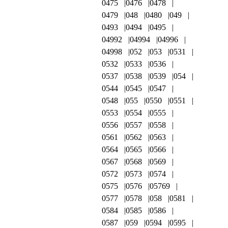
0475
0476
0478
0479
048
0480
049
0493
0494
0495
04992
04994
04996
04998
052
053
0531
0532
0533
0536
0537
0538
0539
054
0544
0545
0547
0548
055
0550
0551
0553
0554
0555
0556
0557
0558
0561
0562
0563
0564
0565
0566
0567
0568
0569
0572
0573
0574
0575
0576
05769
0577
0578
058
0581
0584
0585
0586
0587
059
0594
0595