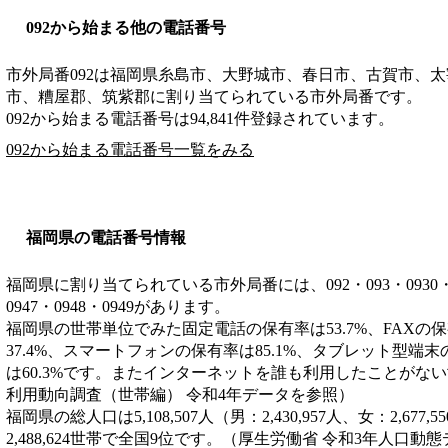
092から始まる他の電話番号
市外局番
092
は
福岡県糸島市、大野城市、春日市、古賀市、太
市、糟屋郡、筑紫郡
に割り当てられている市外局番です。
092から始まる電話番号は94,841件登録されています。
092から始まる電話番号一覧をみる
福岡県の電話番号情報
福岡県に割り当てられている市外局番には、092・093・0930・0940
0947・0948・0949があります。
福岡県の世帯単位でみた固定電話の保有率は53.7%、FAXの保
37.4%、スマートフォンの保有率は85.1%、タブレット型端末
は60.3%です。またインターネットを誰も利用したことがない世
利用動向調査（世帯編） 令和4年データを参照）
福岡県の総人口は5,108,507人（男：2,430,957人、女：2,6
2,488,624世帯で全国9位です。（厚生労働省 令和3年人口動