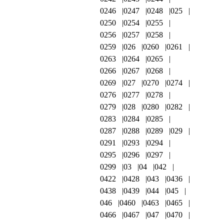
0246
0247
0248
025
0250
0254
0255
0256
0257
0258
0259
026
0260
0261
0263
0264
0265
0266
0267
0268
0269
027
0270
0274
0276
0277
0278
0279
028
0280
0282
0283
0284
0285
0287
0288
0289
029
0291
0293
0294
0295
0296
0297
0299
03
04
042
0422
0428
043
0436
0438
0439
044
045
046
0460
0463
0465
0466
0467
047
0470