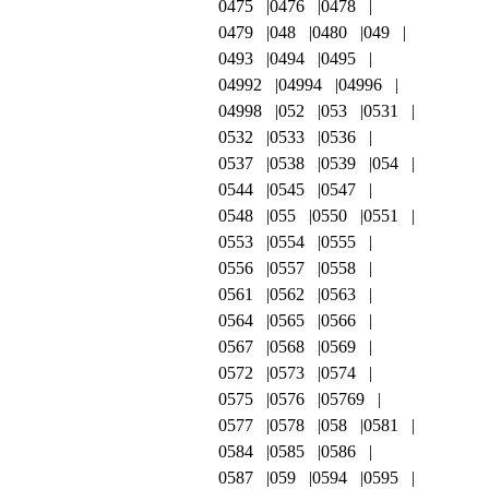
0475
0476
0478
0479
048
0480
049
0493
0494
0495
04992
04994
04996
04998
052
053
0531
0532
0533
0536
0537
0538
0539
054
0544
0545
0547
0548
055
0550
0551
0553
0554
0555
0556
0557
0558
0561
0562
0563
0564
0565
0566
0567
0568
0569
0572
0573
0574
0575
0576
05769
0577
0578
058
0581
0584
0585
0586
0587
059
0594
0595