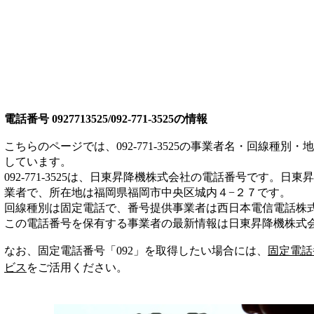
電話番号
0927713525/092-771-3525
の情報
こちらのページでは、
092-771-3525
の事業者名・回線種別・地
しています。
092-771-3525
は、
日東昇降機株式会社
の電話番号です。
日東昇
業者
で、所在地は福岡県福岡市中央区城内４−２７
です。
回線種別は
固定電話
で、番号提供事業者は
西日本電信電話株
この電話番号を保有する事業者の最新情報は
日東昇降機株式
なお、固定電話番号「
092
」を取得したい場合には、
固定電話
ビス
をご活用ください。