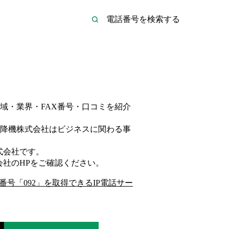
域・業界・FAX番号・口コミを紹介
降機株式会社は
ビジネス
に関わる事
式会社
です。
会社
のHP
をご確認ください。
番号「
092
」を取得できるIP電話サー