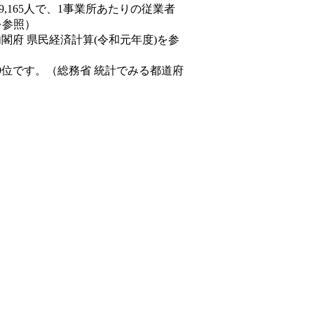
89,165人で、1事業所あたりの従業者
を参照）
内閣府 県民経済計算(令和元年度)を参
9位です。（総務省 統計でみる都道府