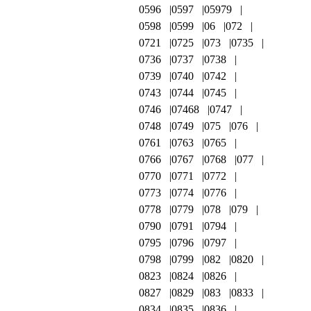
0596
0597
05979
0598
0599
06
072
0721
0725
073
0735
0736
0737
0738
0739
0740
0742
0743
0744
0745
0746
07468
0747
0748
0749
075
076
0761
0763
0765
0766
0767
0768
077
0770
0771
0772
0773
0774
0776
0778
0779
078
079
0790
0791
0794
0795
0796
0797
0798
0799
082
0820
0823
0824
0826
0827
0829
083
0833
0834
0835
0836