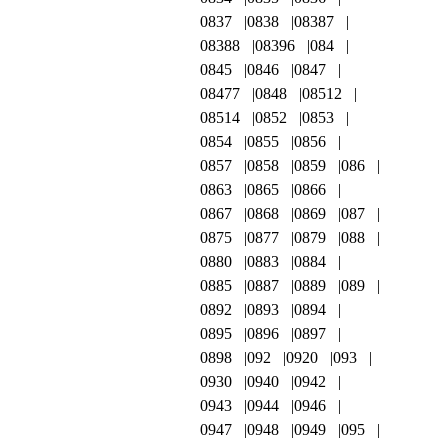
0837
0838
08387
08388
08396
084
0845
0846
0847
08477
0848
08512
08514
0852
0853
0854
0855
0856
0857
0858
0859
086
0863
0865
0866
0867
0868
0869
087
0875
0877
0879
088
0880
0883
0884
0885
0887
0889
089
0892
0893
0894
0895
0896
0897
0898
092
0920
093
0930
0940
0942
0943
0944
0946
0947
0948
0949
095