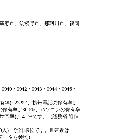
宰府市、筑紫野市、那珂川市、福岡
・0942・0943・0944・0946・
有率は23.9%、携帯電話の保有率は
の保有率は36.6%、パソコンの保有率
帯率は14.1%です。（総務省 通信
77,550人）で全国9位です。世帯数は
態データを参照）