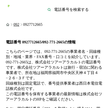
092
0927712665
電話番号
0927712665/092-771-2665
の情報
こちらのページでは、
092-771-2665
の事業者名・回線種
別・地域・業界・FAX番号・口コミを紹介しています。
092-771-2665
は、
株式会社ツアーアラカルト
の電話番号
です。
株式会社ツアーアラカルトは
旅行・宿泊
に関わる
事業者
で、所在地は福岡県福岡市中央区天神４丁目４
−２６−３Ｆ
です。
回線種別は
固定電話
で、番号提供事業者は
西日本電信電
話株式会社
です。
この電話番号を保有する事業者の最新情報は
株式会社ツ
アーアラカルト
のHP
をご確認ください。