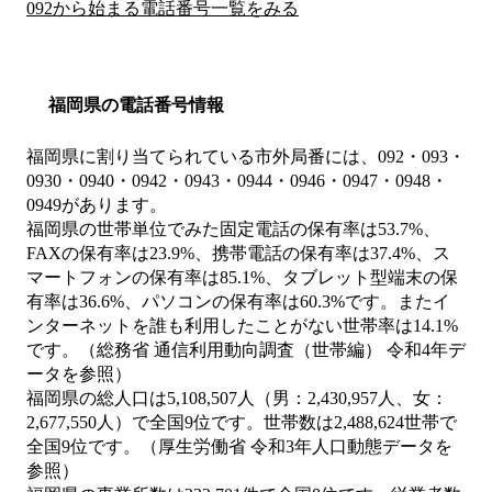
092から始まる電話番号一覧をみる
福岡県の電話番号情報
福岡県に割り当てられている市外局番には、092・093・
0930・0940・0942・0943・0944・0946・0947・0948・
0949があります。
福岡県の世帯単位でみた固定電話の保有率は53.7%、
FAXの保有率は23.9%、携帯電話の保有率は37.4%、ス
マートフォンの保有率は85.1%、タブレット型端末の保
有率は36.6%、パソコンの保有率は60.3%です。またイ
ンターネットを誰も利用したことがない世帯率は14.1%
です。（総務省 通信利用動向調査（世帯編） 令和4年デ
ータを参照）
福岡県の総人口は5,108,507人（男：2,430,957人、女：
2,677,550人）で全国9位です。世帯数は2,488,624世帯で
全国9位です。（厚生労働省 令和3年人口動態データを
参照）