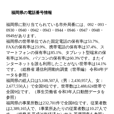
福岡県の電話番号情報
福岡県に割り当てられている市外局番には、092・093・
0930・0940・0942・0943・0944・0946・0947・0948・
0949があります。
福岡県の世帯単位でみた固定電話の保有率は53.7%、
FAXの保有率は23.9%、携帯電話の保有率は37.4%、ス
マートフォンの保有率は85.1%、タブレット型端末の保
有率は36.6%、パソコンの保有率は60.3%です。またイ
ンターネットを誰も利用したことがない世帯率は14.1%
です。（総務省 通信利用動向調査（世帯編） 令和4年デ
ータを参照）
福岡県の総人口は5,108,507人（男：2,430,957人、女：
2,677,550人）で全国9位です。世帯数は2,488,624世帯で
全国9位です。（厚生労働省 令和3年人口動態データを
参照）
福岡県の事業所数は232,701件で全国8位です。従業者数
は2,389,165人で、1事業所あたりの従業者数は10.27人で