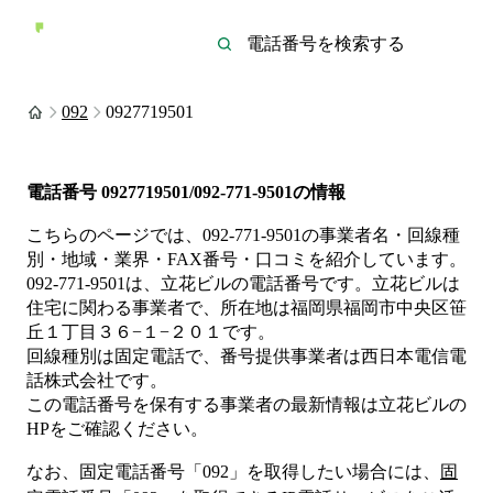
092
0927719501
電話番号
0927719501/092-771-9501
の情報
こちらのページでは、
092-771-9501
の事業者名・回線種
別・地域・業界・FAX番号・口コミを紹介しています。
092-771-9501
は、
立花ビル
の電話番号です。
立花ビルは
住宅
に関わる事業者
で、所在地は福岡県福岡市中央区笹
丘１丁目３６−１−２０１
です。
回線種別は
固定電話
で、番号提供事業者は
西日本電信電
話株式会社
です。
この電話番号を保有する事業者の最新情報は
立花ビル
の
HP
をご確認ください。
なお、固定電話番号「
092
」を取得したい場合には、
固