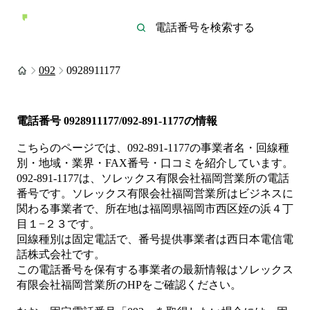
092
0928911177
電話番号
0928911177/092-891-1177
の情報
こちらのページでは、
092-891-1177
の事業者名・回線種
別・地域・業界・FAX番号・口コミを紹介しています。
092-891-1177
は、
ソレックス有限会社福岡営業所
の電話
番号です。
ソレックス有限会社福岡営業所は
ビジネス
に
関わる事業者
で、所在地は福岡県福岡市西区姪の浜４丁
目１−２３
です。
回線種別は
固定電話
で、番号提供事業者は
西日本電信電
話株式会社
です。
この電話番号を保有する事業者の最新情報は
ソレックス
有限会社福岡営業所
のHP
をご確認ください。