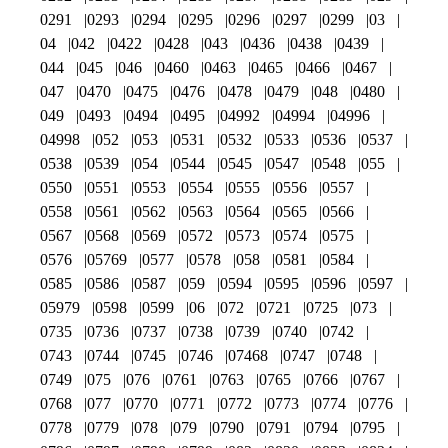
0291
0293
0294
0295
0296
0297
0299
03
04
042
0422
0428
043
0436
0438
0439
044
045
046
0460
0463
0465
0466
0467
047
0470
0475
0476
0478
0479
048
0480
049
0493
0494
0495
04992
04994
04996
04998
052
053
0531
0532
0533
0536
0537
0538
0539
054
0544
0545
0547
0548
055
0550
0551
0553
0554
0555
0556
0557
0558
0561
0562
0563
0564
0565
0566
0567
0568
0569
0572
0573
0574
0575
0576
05769
0577
0578
058
0581
0584
0585
0586
0587
059
0594
0595
0596
0597
05979
0598
0599
06
072
0721
0725
073
0735
0736
0737
0738
0739
0740
0742
0743
0744
0745
0746
07468
0747
0748
0749
075
076
0761
0763
0765
0766
0767
0768
077
0770
0771
0772
0773
0774
0776
0778
0779
078
079
0790
0791
0794
0795