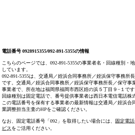
電話番号
0928915355/092-891-5355
の情報
こちらのページでは、
092-891-5355
の事業者名・回線種別・地
しています。
092-891-5355
は、
交通局／姪浜合同事務所／姪浜保守事務所長
です。
交通局／姪浜合同事務所／姪浜保守事務所長／保守事
事業者
で、所在地は福岡県福岡市西区姪の浜５丁目９−１
です
回線種別は
固定電話
で、番号提供事業者は
西日本電信電話株
この電話番号を保有する事業者の最新情報は
交通局／姪浜合
業調整担当主査
のHP
をご確認ください。
なお、固定電話番号「
092
」を取得したい場合には、
固定電話
ビス
をご活用ください。