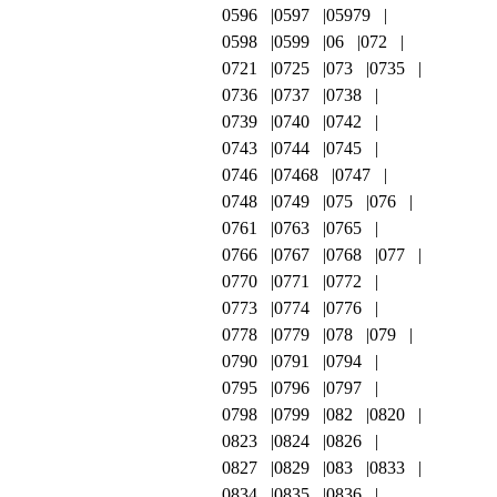
0596
0597
05979
0598
0599
06
072
0721
0725
073
0735
0736
0737
0738
0739
0740
0742
0743
0744
0745
0746
07468
0747
0748
0749
075
076
0761
0763
0765
0766
0767
0768
077
0770
0771
0772
0773
0774
0776
0778
0779
078
079
0790
0791
0794
0795
0796
0797
0798
0799
082
0820
0823
0824
0826
0827
0829
083
0833
0834
0835
0836