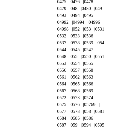
0475
0476
0478
0479
048
0480
049
0493
0494
0495
04992
04994
04996
04998
052
053
0531
0532
0533
0536
0537
0538
0539
054
0544
0545
0547
0548
055
0550
0551
0553
0554
0555
0556
0557
0558
0561
0562
0563
0564
0565
0566
0567
0568
0569
0572
0573
0574
0575
0576
05769
0577
0578
058
0581
0584
0585
0586
0587
059
0594
0595