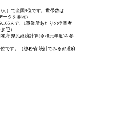
77,550人）で全国9位です。世帯数は
態データを参照）
89,165人で、1事業所あたりの従業者
を参照）
内閣府 県民経済計算(令和元年度)を参
9位です。（総務省 統計でみる都道府