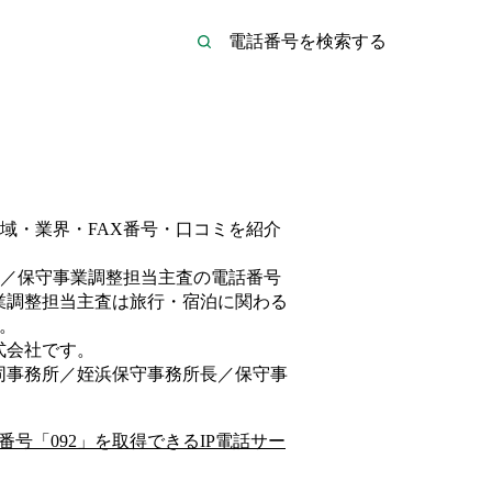
域・業界・FAX番号・口コミを紹介
／保守事業調整担当主査
の電話番号
業調整担当主査は
旅行・宿泊
に関わる
。
式会社
です。
同事務所／姪浜保守事務所長／保守事
番号「
092
」を取得できるIP電話サー