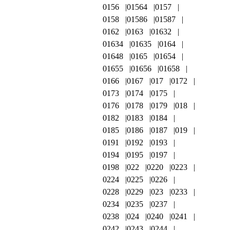
0156
01564
0157
0158
01586
01587
0162
0163
01632
01634
01635
0164
01648
0165
01654
01655
01656
01658
0166
0167
017
0172
0173
0174
0175
0176
0178
0179
018
0182
0183
0184
0185
0186
0187
019
0191
0192
0193
0194
0195
0197
0198
022
0220
0223
0224
0225
0226
0228
0229
023
0233
0234
0235
0237
0238
024
0240
0241
0242
0243
0244