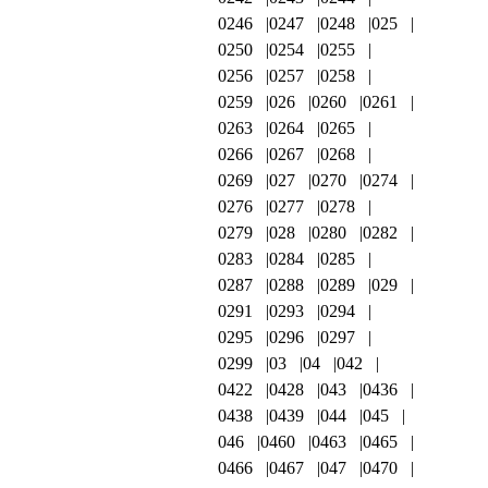
0246
0247
0248
025
0250
0254
0255
0256
0257
0258
0259
026
0260
0261
0263
0264
0265
0266
0267
0268
0269
027
0270
0274
0276
0277
0278
0279
028
0280
0282
0283
0284
0285
0287
0288
0289
029
0291
0293
0294
0295
0296
0297
0299
03
04
042
0422
0428
043
0436
0438
0439
044
045
046
0460
0463
0465
0466
0467
047
0470