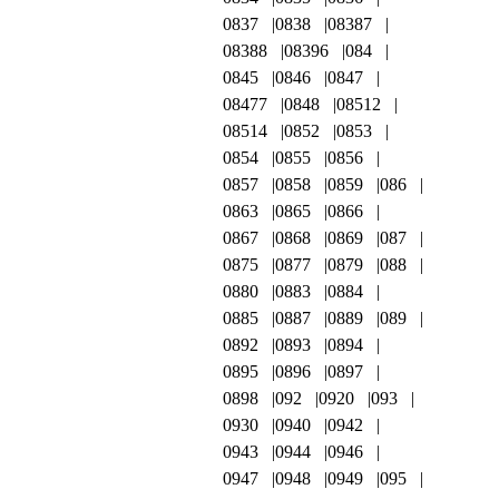
0837
0838
08387
08388
08396
084
0845
0846
0847
08477
0848
08512
08514
0852
0853
0854
0855
0856
0857
0858
0859
086
0863
0865
0866
0867
0868
0869
087
0875
0877
0879
088
0880
0883
0884
0885
0887
0889
089
0892
0893
0894
0895
0896
0897
0898
092
0920
093
0930
0940
0942
0943
0944
0946
0947
0948
0949
095