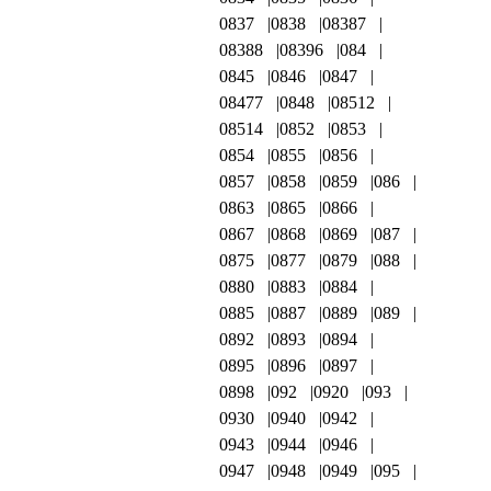
0837
0838
08387
08388
08396
084
0845
0846
0847
08477
0848
08512
08514
0852
0853
0854
0855
0856
0857
0858
0859
086
0863
0865
0866
0867
0868
0869
087
0875
0877
0879
088
0880
0883
0884
0885
0887
0889
089
0892
0893
0894
0895
0896
0897
0898
092
0920
093
0930
0940
0942
0943
0944
0946
0947
0948
0949
095