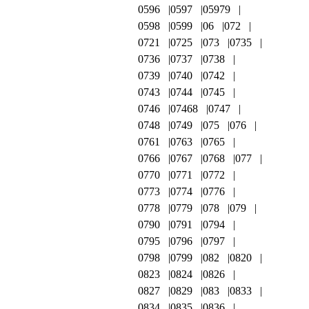
0596
0597
05979
0598
0599
06
072
0721
0725
073
0735
0736
0737
0738
0739
0740
0742
0743
0744
0745
0746
07468
0747
0748
0749
075
076
0761
0763
0765
0766
0767
0768
077
0770
0771
0772
0773
0774
0776
0778
0779
078
079
0790
0791
0794
0795
0796
0797
0798
0799
082
0820
0823
0824
0826
0827
0829
083
0833
0834
0835
0836