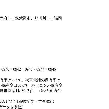
宰府市、筑紫野市、那珂川市、福岡
・0942・0943・0944・0946・
有率は23.9%、携帯電話の保有率は
の保有率は36.6%、パソコンの保有率
帯率は14.1%です。（総務省 通信
77,550人）で全国9位です。世帯数は
態データを参照）