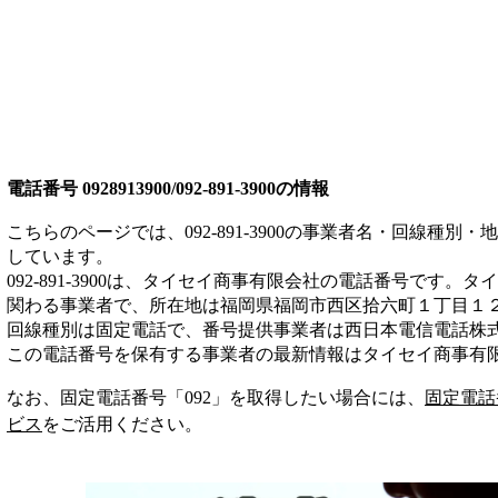
電話番号
0928913900/092-891-3900
の情報
こちらのページでは、
092-891-3900
の事業者名・回線種別・地
しています。
092-891-3900
は、
タイセイ商事有限会社
の電話番号です。
タイ
関わる事業者
で、所在地は福岡県福岡市西区拾六町１丁目１２
回線種別は
固定電話
で、番号提供事業者は
西日本電信電話株
この電話番号を保有する事業者の最新情報は
タイセイ商事有
なお、固定電話番号「
092
」を取得したい場合には、
固定電話
ビス
をご活用ください。