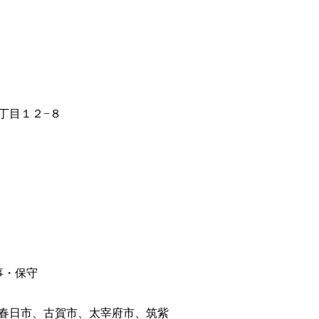
丁目１２−８
事・保守
春日市、古賀市、太宰府市、筑紫