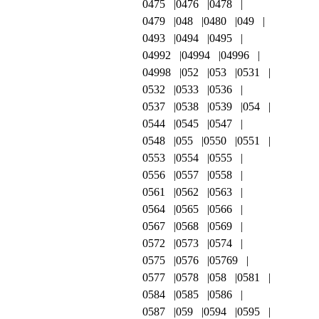
0475
0476
0478
0479
048
0480
049
0493
0494
0495
04992
04994
04996
04998
052
053
0531
0532
0533
0536
0537
0538
0539
054
0544
0545
0547
0548
055
0550
0551
0553
0554
0555
0556
0557
0558
0561
0562
0563
0564
0565
0566
0567
0568
0569
0572
0573
0574
0575
0576
05769
0577
0578
058
0581
0584
0585
0586
0587
059
0594
0595