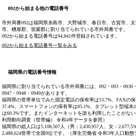
092から始まる他の電話番号
市外局番
092
は
福岡県糸島市、大野城市、春日市、古賀市、太
市、糟屋郡、筑紫郡
に割り当てられている市外局番です。
092から始まる電話番号は94,841件登録されています。
092から始まる電話番号一覧をみる
福岡県の電話番号情報
福岡県に割り当てられている市外局番には、092・093・0930・0940
0947・0948・0949があります。
福岡県の世帯単位でみた固定電話の保有率は53.7%、FAXの保
37.4%、スマートフォンの保有率は85.1%、タブレット型端末
は60.3%です。またインターネットを誰も利用したことがない世
利用動向調査（世帯編） 令和4年データを参照）
福岡県の総人口は5,108,507人（男：2,430,957人、女：2,6
2,488,624世帯で全国9位です。（厚生労働省 令和3年人口動