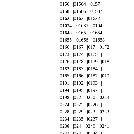
0156
01564
0157
0158
01586
01587
0162
0163
01632
01634
01635
0164
01648
0165
01654
01655
01656
01658
0166
0167
017
0172
0173
0174
0175
0176
0178
0179
018
0182
0183
0184
0185
0186
0187
019
0191
0192
0193
0194
0195
0197
0198
022
0220
0223
0224
0225
0226
0228
0229
023
0233
0234
0235
0237
0238
024
0240
0241
0242
0243
0244