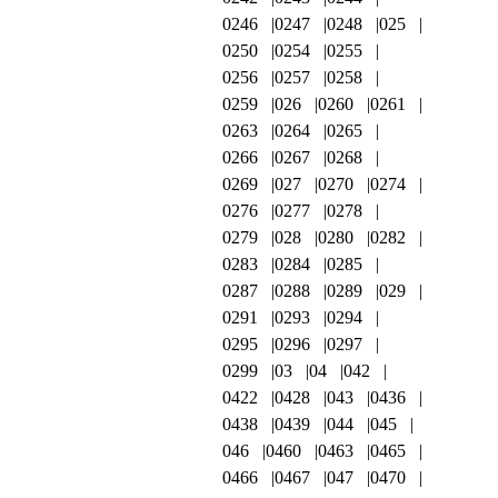
0246
0247
0248
025
0250
0254
0255
0256
0257
0258
0259
026
0260
0261
0263
0264
0265
0266
0267
0268
0269
027
0270
0274
0276
0277
0278
0279
028
0280
0282
0283
0284
0285
0287
0288
0289
029
0291
0293
0294
0295
0296
0297
0299
03
04
042
0422
0428
043
0436
0438
0439
044
045
046
0460
0463
0465
0466
0467
047
0470