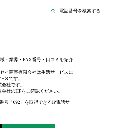
域・業界・FAX番号・口コミを紹介
セイ商事有限会社は
生活サービス
に
−８
です。
式会社
です。
限会社
のHP
をご確認ください。
番号「
092
」を取得できるIP電話サー