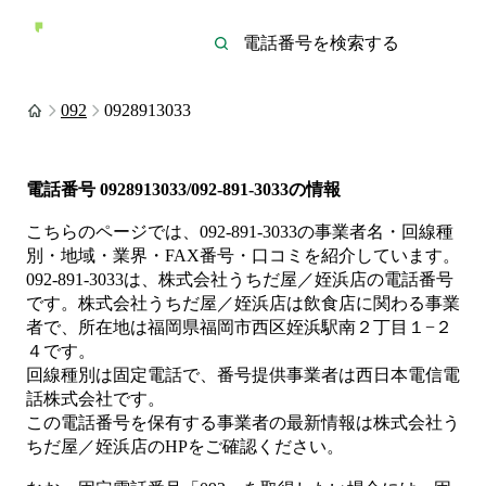
092
0928913033
電話番号
0928913033/092-891-3033
の情報
こちらのページでは、
092-891-3033
の事業者名・回線種
別・地域・業界・FAX番号・口コミを紹介しています。
092-891-3033
は、
株式会社うちだ屋／姪浜店
の電話番号
です。
株式会社うちだ屋／姪浜店は
飲食店
に関わる事業
者
で、所在地は福岡県福岡市西区姪浜駅南２丁目１−２
４
です。
回線種別は
固定電話
で、番号提供事業者は
西日本電信電
話株式会社
です。
この電話番号を保有する事業者の最新情報は
株式会社う
ちだ屋／姪浜店
のHP
をご確認ください。