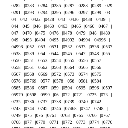
0282
0283
0284
0285
0287
0288
0289
029
0291
0293
0294
0295
0296
0297
0299
03
04
042
0422
0428
043
0436
0438
0439
044
045
046
0460
0463
0465
0466
0467
047
0470
0475
0476
0478
0479
048
0480
049
0493
0494
0495
04992
04994
04996
04998
052
053
0531
0532
0533
0536
0537
0538
0539
054
0544
0545
0547
0548
055
0550
0551
0553
0554
0555
0556
0557
0558
0561
0562
0563
0564
0565
0566
0567
0568
0569
0572
0573
0574
0575
0576
05769
0577
0578
058
0581
0584
0585
0586
0587
059
0594
0595
0596
0597
05979
0598
0599
06
072
0721
0725
073
0735
0736
0737
0738
0739
0740
0742
0743
0744
0745
0746
07468
0747
0748
0749
075
076
0761
0763
0765
0766
0767
0768
077
0770
0771
0772
0773
0774
0776