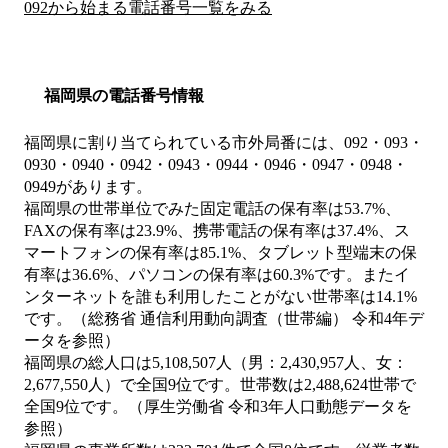
092から始まる電話番号一覧をみる
福岡県の電話番号情報
福岡県に割り当てられている市外局番には、092・093・
0930・0940・0942・0943・0944・0946・0947・0948・
0949があります。
福岡県の世帯単位でみた固定電話の保有率は53.7%、
FAXの保有率は23.9%、携帯電話の保有率は37.4%、ス
マートフォンの保有率は85.1%、タブレット型端末の保
有率は36.6%、パソコンの保有率は60.3%です。またイ
ンターネットを誰も利用したことがない世帯率は14.1%
です。（総務省 通信利用動向調査（世帯編） 令和4年デ
ータを参照）
福岡県の総人口は5,108,507人（男：2,430,957人、女：
2,677,550人）で全国9位です。世帯数は2,488,624世帯で
全国9位です。（厚生労働省 令和3年人口動態データを
参照）