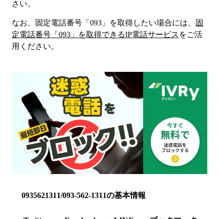
さい。
なお、固定電話番号「
093
」を取得したい場合には、
固
定電話番号「
093
」を取得できるIP電話サービス
をご活
用ください。
0935621311/093-562-1311の基本情報