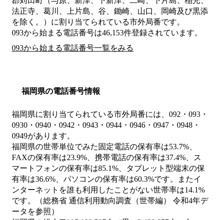
郡苅田町（与原、新津、下新津、二崎、下片島、稲光、
法正寺、葛川、上片島、谷、鋤崎、山口、岡崎及び黒添
を除く。）
に割り当てられている市外局番です。
093から始まる電話番号は46,153件登録されています。
093から始まる電話番号一覧をみる
福岡県の電話番号情報
福岡県に割り当てられている市外局番には、092・093・
0930・0940・0942・0943・0944・0946・0947・0948・
0949があります。
福岡県の世帯単位でみた固定電話の保有率は53.7%、
FAXの保有率は23.9%、携帯電話の保有率は37.4%、ス
マートフォンの保有率は85.1%、タブレット型端末の保
有率は36.6%、パソコンの保有率は60.3%です。またイ
ンターネットを誰も利用したことがない世帯率は14.1%
です。（総務省 通信利用動向調査（世帯編） 令和4年デ
ータを参照）