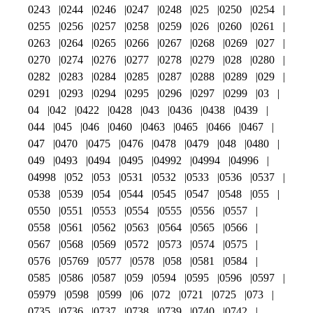
0243
0244
0246
0247
0248
025
0250
0254
0255
0256
0257
0258
0259
026
0260
0261
0263
0264
0265
0266
0267
0268
0269
027
0270
0274
0276
0277
0278
0279
028
0280
0282
0283
0284
0285
0287
0288
0289
029
0291
0293
0294
0295
0296
0297
0299
03
04
042
0422
0428
043
0436
0438
0439
044
045
046
0460
0463
0465
0466
0467
047
0470
0475
0476
0478
0479
048
0480
049
0493
0494
0495
04992
04994
04996
04998
052
053
0531
0532
0533
0536
0537
0538
0539
054
0544
0545
0547
0548
055
0550
0551
0553
0554
0555
0556
0557
0558
0561
0562
0563
0564
0565
0566
0567
0568
0569
0572
0573
0574
0575
0576
05769
0577
0578
058
0581
0584
0585
0586
0587
059
0594
0595
0596
0597
05979
0598
0599
06
072
0721
0725
073
0735
0736
0737
0738
0739
0740
0742