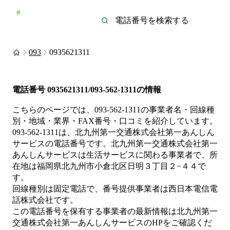
093
0935621311
電話番号
0935621311/093-562-1311
の情報
こちらのページでは、
093-562-1311
の事業者名・回線種
別・地域・業界・FAX番号・口コミを紹介しています。
093-562-1311
は、
北九州第一交通株式会社第一あんしん
サービス
の電話番号です。
北九州第一交通株式会社第一
あんしんサービスは
生活サービス
に関わる事業者
で、所
在地は福岡県北九州市小倉北区日明３丁目２−４４
で
す。
回線種別は
固定電話
で、番号提供事業者は
西日本電信電
話株式会社
です。
この電話番号を保有する事業者の最新情報は
北九州第一
交通株式会社第一あんしんサービス
のHP
をご確認くだ