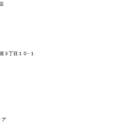
店
堀３丁目１０−１
トア