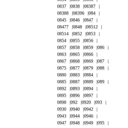
0837
0838
08387
08388
08396
084
0845
0846
0847
08477
0848
08512
08514
0852
0853
0854
0855
0856
0857
0858
0859
086
0863
0865
0866
0867
0868
0869
087
0875
0877
0879
088
0880
0883
0884
0885
0887
0889
089
0892
0893
0894
0895
0896
0897
0898
092
0920
093
0930
0940
0942
0943
0944
0946
0947
0948
0949
095