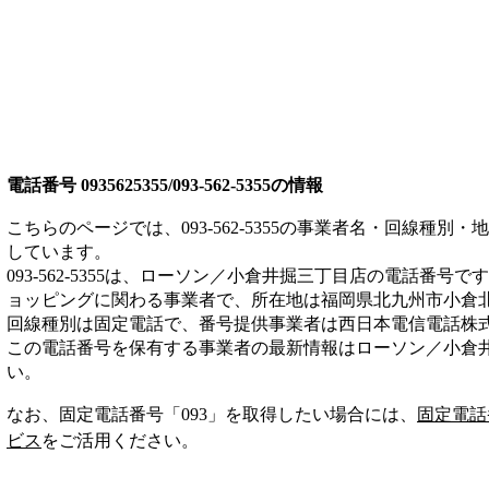
電話番号
0935625355/093-562-5355
の情報
こちらのページでは、
093-562-5355
の事業者名・回線種別・地
しています。
093-562-5355
は、
ローソン／小倉井掘三丁目店
の電話番号です
ョッピング
に関わる事業者
で、所在地は福岡県北九州市小倉
回線種別は
固定電話
で、番号提供事業者は
西日本電信電話株
この電話番号を保有する事業者の最新情報は
ローソン／小倉
い。
なお、固定電話番号「
093
」を取得したい場合には、
固定電話
ビス
をご活用ください。