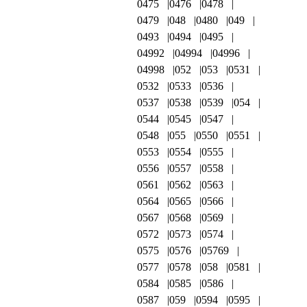
0475
0476
0478
0479
048
0480
049
0493
0494
0495
04992
04994
04996
04998
052
053
0531
0532
0533
0536
0537
0538
0539
054
0544
0545
0547
0548
055
0550
0551
0553
0554
0555
0556
0557
0558
0561
0562
0563
0564
0565
0566
0567
0568
0569
0572
0573
0574
0575
0576
05769
0577
0578
058
0581
0584
0585
0586
0587
059
0594
0595