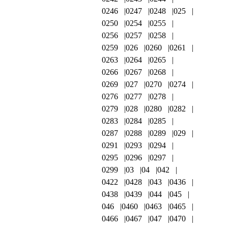
0246
0247
0248
025
0250
0254
0255
0256
0257
0258
0259
026
0260
0261
0263
0264
0265
0266
0267
0268
0269
027
0270
0274
0276
0277
0278
0279
028
0280
0282
0283
0284
0285
0287
0288
0289
029
0291
0293
0294
0295
0296
0297
0299
03
04
042
0422
0428
043
0436
0438
0439
044
045
046
0460
0463
0465
0466
0467
047
0470