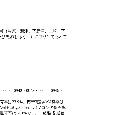
町（与原、新津、下新津、二崎、下
及び黒添を除く。）
に割り当てられて
・0942・0943・0944・0946・
有率は23.9%、携帯電話の保有率は
の保有率は36.6%、パソコンの保有率
帯率は14.1%です。（総務省 通信