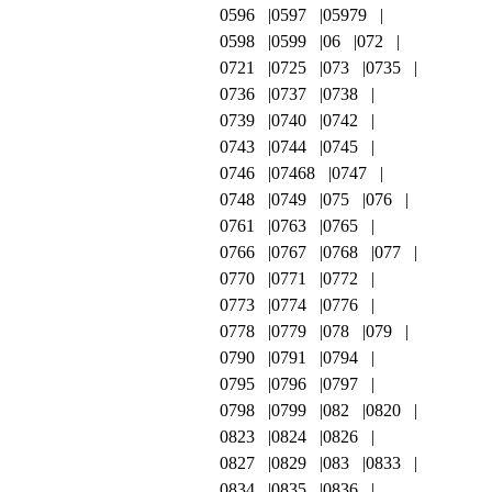
0596
0597
05979
0598
0599
06
072
0721
0725
073
0735
0736
0737
0738
0739
0740
0742
0743
0744
0745
0746
07468
0747
0748
0749
075
076
0761
0763
0765
0766
0767
0768
077
0770
0771
0772
0773
0774
0776
0778
0779
078
079
0790
0791
0794
0795
0796
0797
0798
0799
082
0820
0823
0824
0826
0827
0829
083
0833
0834
0835
0836