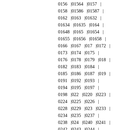
0156
01564
0157
0158
01586
01587
0162
0163
01632
01634
01635
0164
01648
0165
01654
01655
01656
01658
0166
0167
017
0172
0173
0174
0175
0176
0178
0179
018
0182
0183
0184
0185
0186
0187
019
0191
0192
0193
0194
0195
0197
0198
022
0220
0223
0224
0225
0226
0228
0229
023
0233
0234
0235
0237
0238
024
0240
0241
0242
0243
0244