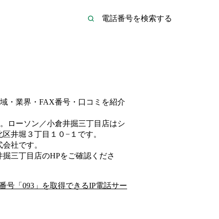
域・業界・FAX番号・口コミを紹介
。
ローソン／小倉井掘三丁目店は
シ
北区井堀３丁目１０−１
です。
式会社
です。
井掘三丁目店
のHP
をご確認くださ
番号「
093
」を取得できるIP電話サー