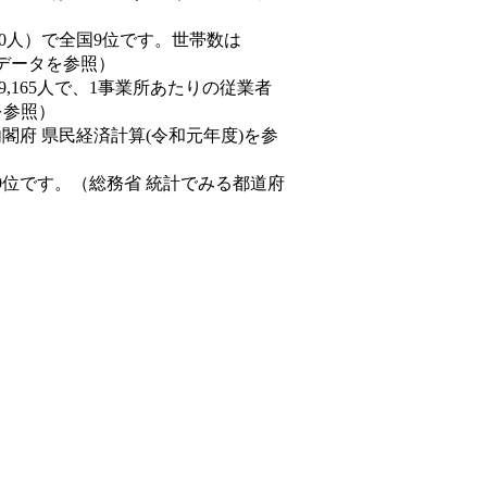
77,550人）で全国9位です。世帯数は
態データを参照）
89,165人で、1事業所あたりの従業者
を参照）
内閣府 県民経済計算(令和元年度)を参
9位です。（総務省 統計でみる都道府
。