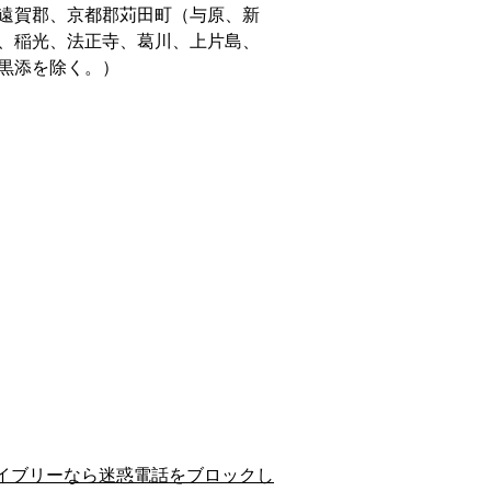
遠賀郡、京都郡苅田町（与原、新
、稲光、法正寺、葛川、上片島、
黒添を除く。）
イブリーなら迷惑電話をブロックし