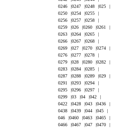
0246
0247
0248
025
0250
0254
0255
0256
0257
0258
0259
026
0260
0261
0263
0264
0265
0266
0267
0268
0269
027
0270
0274
0276
0277
0278
0279
028
0280
0282
0283
0284
0285
0287
0288
0289
029
0291
0293
0294
0295
0296
0297
0299
03
04
042
0422
0428
043
0436
0438
0439
044
045
046
0460
0463
0465
0466
0467
047
0470