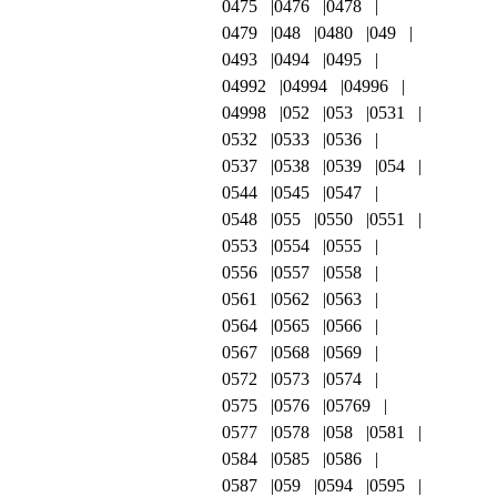
0475
0476
0478
0479
048
0480
049
0493
0494
0495
04992
04994
04996
04998
052
053
0531
0532
0533
0536
0537
0538
0539
054
0544
0545
0547
0548
055
0550
0551
0553
0554
0555
0556
0557
0558
0561
0562
0563
0564
0565
0566
0567
0568
0569
0572
0573
0574
0575
0576
05769
0577
0578
058
0581
0584
0585
0586
0587
059
0594
0595