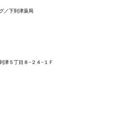
グ／下到津薬局
到津５丁目８−２４−１Ｆ