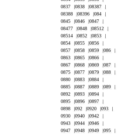
0837
0838
08387
08388
08396
084
0845
0846
0847
08477
0848
08512
08514
0852
0853
0854
0855
0856
0857
0858
0859
086
0863
0865
0866
0867
0868
0869
087
0875
0877
0879
088
0880
0883
0884
0885
0887
0889
089
0892
0893
0894
0895
0896
0897
0898
092
0920
093
0930
0940
0942
0943
0944
0946
0947
0948
0949
095