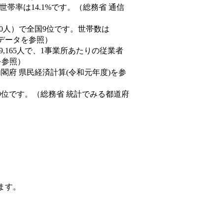
帯率は14.1%です。（総務省 通信
77,550人）で全国9位です。世帯数は
態データを参照）
89,165人で、1事業所あたりの従業者
を参照）
内閣府 県民経済計算(令和元年度)を参
9位です。（総務省 統計でみる都道府
ます。