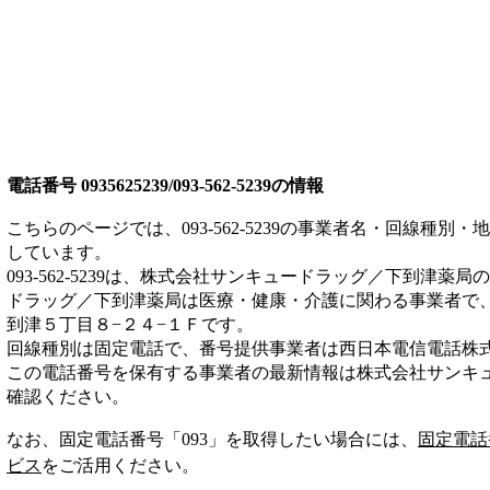
電話番号
0935625239/093-562-5239
の情報
こちらのページでは、
093-562-5239
の事業者名・回線種別・地
しています。
093-562-5239
は、
株式会社サンキュードラッグ／下到津薬局
の
ドラッグ／下到津薬局は
医療・健康・介護
に関わる事業者
で
到津５丁目８−２４−１Ｆ
です。
回線種別は
固定電話
で、番号提供事業者は
西日本電信電話株
この電話番号を保有する事業者の最新情報は
株式会社サンキ
確認ください。
なお、固定電話番号「
093
」を取得したい場合には、
固定電話
ビス
をご活用ください。