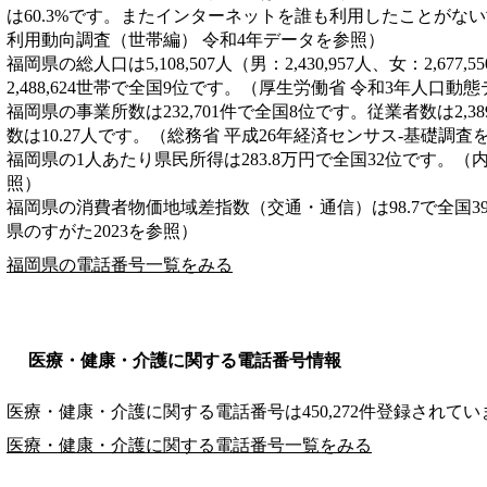
は60.3%です。またインターネットを誰も利用したことがない世
利用動向調査（世帯編） 令和4年データを参照）
福岡県の総人口は5,108,507人（男：2,430,957人、女：2,6
2,488,624世帯で全国9位です。（厚生労働省 令和3年人口動
福岡県の事業所数は232,701件で全国8位です。従業者数は2,3
数は10.27人です。（総務省 平成26年経済センサス‐基礎調査
福岡県の1人あたり県民所得は283.8万円で全国32位です。（
照）
福岡県の消費者物価地域差指数（交通・通信）は98.7で全国3
県のすがた2023を参照）
福岡県の電話番号一覧をみる
医療・健康・介護に関する電話番号情報
医療・健康・介護に関する電話番号は450,272件登録されてい
医療・健康・介護に関する電話番号一覧をみる