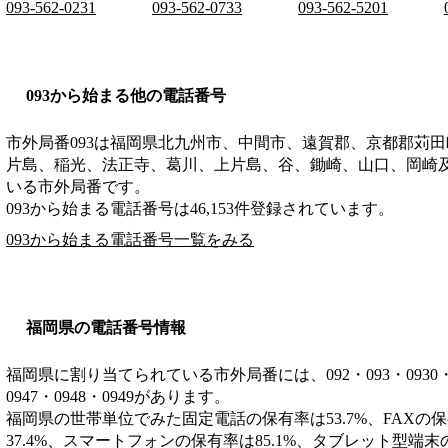
093-562-0231
093-562-0733
093-562-5201
093から始まる他の電話番号
市外局番
093
は
福岡県北九州市、中間市、遠賀郡、京都郡苅田
片島、稲光、法正寺、葛川、上片島、谷、鋤崎、山口、岡崎
いる市外局番です。
093から始まる電話番号は46,153件登録されています。
093から始まる電話番号一覧をみる
福岡県の電話番号情報
福岡県に割り当てられている市外局番には、092・093・0930・0940
0947・0948・0949があります。
福岡県の世帯単位でみた固定電話の保有率は53.7%、FAXの保
37.4%、スマートフォンの保有率は85.1%、タブレット型端末