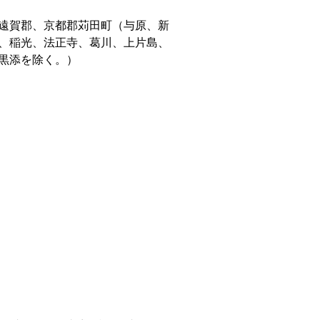
遠賀郡、京都郡苅田町（与原、新
、稲光、法正寺、葛川、上片島、
黒添を除く。）