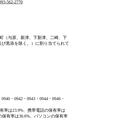
093-562-2770
町（与原、新津、下新津、二崎、下
及び黒添を除く。）
に割り当てられて
・0942・0943・0944・0946・
有率は23.9%、携帯電話の保有率は
の保有率は36.6%、パソコンの保有率