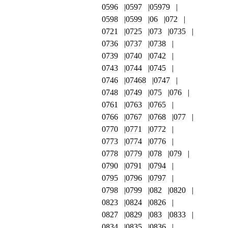
0596
0597
05979
0598
0599
06
072
0721
0725
073
0735
0736
0737
0738
0739
0740
0742
0743
0744
0745
0746
07468
0747
0748
0749
075
076
0761
0763
0765
0766
0767
0768
077
0770
0771
0772
0773
0774
0776
0778
0779
078
079
0790
0791
0794
0795
0796
0797
0798
0799
082
0820
0823
0824
0826
0827
0829
083
0833
0834
0835
0836