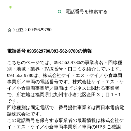
093
0935629780
電話番号
0935629780/093-562-9780
の情報
こちらのページでは、
093-562-9780
の事業者名・回線種
別・地域・業界・FAX番号・口コミを紹介しています。
093-562-9780
は、
株式会社ケイ・エス・ケイ／小倉車両
事業所／車両
の電話番号です。
株式会社ケイ・エス・ケ
イ／小倉車両事業所／車両は
ビジネス
に関わる事業者
で、所在地は福岡県北九州市小倉北区金田３丁目１−１
です。
回線種別は
固定電話
で、番号提供事業者は
西日本電信電
話株式会社
です。
この電話番号を保有する事業者の最新情報は
株式会社ケ
イ・エス・ケイ／小倉車両事業所／車両
のHP
をご確認