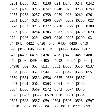
0234
0235
0237
0238
024
0240
0241
0242
0243
0244
0246
0247
0248
025
0250
0254
0255
0256
0257
0258
0259
026
0260
0261
0263
0264
0265
0266
0267
0268
0269
027
0270
0274
0276
0277
0278
0279
028
0280
0282
0283
0284
0285
0287
0288
0289
029
0291
0293
0294
0295
0296
0297
0299
03
04
042
0422
0428
043
0436
0438
0439
044
045
046
0460
0463
0465
0466
0467
047
0470
0475
0476
0478
0479
048
0480
049
0493
0494
0495
04992
04994
04996
04998
052
053
0531
0532
0533
0536
0537
0538
0539
054
0544
0545
0547
0548
055
0550
0551
0553
0554
0555
0556
0557
0558
0561
0562
0563
0564
0565
0566
0567
0568
0569
0572
0573
0574
0575
0576
05769
0577
0578
058
0581
0584
0585
0586
0587
059
0594
0595
0596
0597
05979
0598
0599
06
072
0721
0725
073