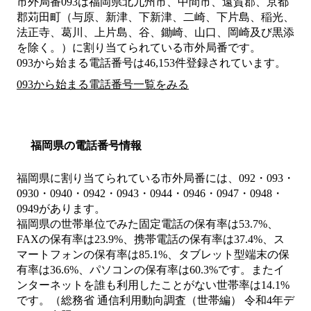
市外局番
093
は
福岡県北九州市、中間市、遠賀郡、京都
郡苅田町（与原、新津、下新津、二崎、下片島、稲光、
法正寺、葛川、上片島、谷、鋤崎、山口、岡崎及び黒添
を除く。）
に割り当てられている市外局番です。
093から始まる電話番号は46,153件登録されています。
093から始まる電話番号一覧をみる
福岡県の電話番号情報
福岡県に割り当てられている市外局番には、092・093・
0930・0940・0942・0943・0944・0946・0947・0948・
0949があります。
福岡県の世帯単位でみた固定電話の保有率は53.7%、
FAXの保有率は23.9%、携帯電話の保有率は37.4%、ス
マートフォンの保有率は85.1%、タブレット型端末の保
有率は36.6%、パソコンの保有率は60.3%です。またイ
ンターネットを誰も利用したことがない世帯率は14.1%
です。（総務省 通信利用動向調査（世帯編） 令和4年デ