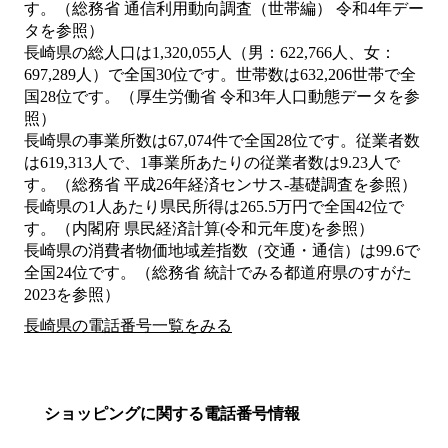
す。（総務省 通信利用動向調査（世帯編） 令和4年デー
タを参照）
長崎県の総人口は1,320,055人（男：622,766人、女：
697,289人）で全国30位です。世帯数は632,206世帯で全
国28位です。（厚生労働省 令和3年人口動態データを参
照）
長崎県の事業所数は67,074件で全国28位です。従業者数
は619,313人で、1事業所あたりの従業者数は9.23人で
す。（総務省 平成26年経済センサス‐基礎調査を参照）
長崎県の1人あたり県民所得は265.5万円で全国42位で
す。（内閣府 県民経済計算(令和元年度)を参照）
長崎県の消費者物価地域差指数（交通・通信）は99.6で
全国24位です。（総務省 統計でみる都道府県のすがた
2023を参照）
長崎県の電話番号一覧をみる
ショッピングに関する電話番号情報