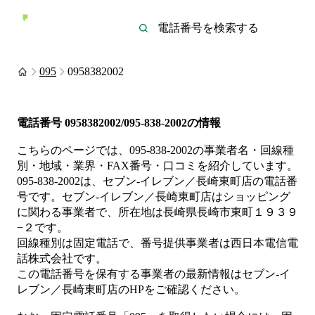
095
0958382002
電話番号
0958382002/095-838-2002
の情報
こちらのページでは、
095-838-2002
の事業者名・回線種
別・地域・業界・FAX番号・口コミを紹介しています。
095-838-2002
は、
セブン‐イレブン／長崎東町店
の電話番
号です。
セブン‐イレブン／長崎東町店は
ショッピング
に関わる事業者
で、所在地は長崎県長崎市東町１９３９
−２
です。
回線種別は
固定電話
で、番号提供事業者は
西日本電信電
話株式会社
です。
この電話番号を保有する事業者の最新情報は
セブン‐イ
レブン／長崎東町店
のHP
をご確認ください。