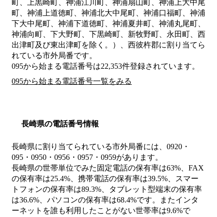
町、上黒崎町、神浦江川町、神浦扇山町、神浦上大中尾
町、神浦上道徳町、神浦北大中尾町、神浦口福町、神浦
下大中尾町、神浦下道徳町、神浦夏井町、神浦丸尾町、
神浦向町、下大野町、下黒崎町、新牧野町、永田町、西
出津町及び東出津町を除く。）、西彼杵郡
に割り当てら
れている市外局番です。
095から始まる電話番号は22,353件登録されています。
095から始まる電話番号一覧をみる
長崎県の電話番号情報
長崎県に割り当てられている市外局番には、0920・
095・0950・0956・0957・0959があります。
長崎県の世帯単位でみた固定電話の保有率は63%、FAX
の保有率は25.4%、携帯電話の保有率は39.5%、スマー
トフォンの保有率は89.3%、タブレット型端末の保有率
は36.6%、パソコンの保有率は68.4%です。またインタ
ーネットを誰も利用したことがない世帯率は9.6%で