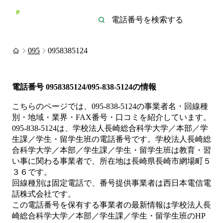
095
0958385124
電話番号
0958385124/095-838-5124
の情報
こちらのページでは、
095-838-5124
の事業者名・回線種
別・地域・業界・FAX番号・口コミを紹介しています。
095-838-5124
は、
学校法人長崎総合科学大学／本部／学
生課／学生・留学生班
の電話番号です。
学校法人長崎総
合科学大学／本部／学生課／学生・留学生班は
教育・習
い事
に関わる事業者
で、所在地は長崎県長崎市網場町５
３６
です。
回線種別は
固定電話
で、番号提供事業者は
西日本電信電
話株式会社
です。
この電話番号を保有する事業者の最新情報は
学校法人長
崎総合科学大学／本部／学生課／学生・留学生班
のHP