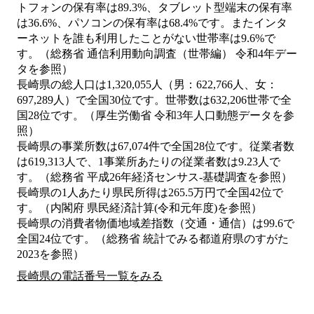
トフォンの保有率は89.3%、タブレット型端末の保有率
は36.6%、パソコンの保有率は68.4%です。またインタ
ーネットを誰も利用したことがない世帯率は9.6%で
す。（総務省 通信利用動向調査（世帯編） 令和4年デー
タを参照）
長崎県の総人口は1,320,055人（男：622,766人、女：
697,289人）で全国30位です。世帯数は632,206世帯で全
国28位です。（厚生労働省 令和3年人口動態データを参
照）
長崎県の事業所数は67,074件で全国28位です。従業者数
は619,313人で、1事業所あたりの従業者数は9.23人で
す。（総務省 平成26年経済センサス‐基礎調査を参照）
長崎県の1人あたり県民所得は265.5万円で全国42位で
す。（内閣府 県民経済計算(令和元年度)を参照）
長崎県の消費者物価地域差指数（交通・通信）は99.6で
全国24位です。（総務省 統計でみる都道府県のすがた
2023を参照）
長崎県の電話番号一覧をみる