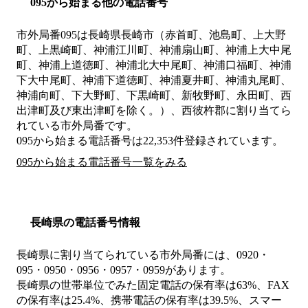
095から始まる他の電話番号
市外局番
095
は
長崎県長崎市（赤首町、池島町、上大野
町、上黒崎町、神浦江川町、神浦扇山町、神浦上大中尾
町、神浦上道徳町、神浦北大中尾町、神浦口福町、神浦
下大中尾町、神浦下道徳町、神浦夏井町、神浦丸尾町、
神浦向町、下大野町、下黒崎町、新牧野町、永田町、西
出津町及び東出津町を除く。）、西彼杵郡
に割り当てら
れている市外局番です。
095から始まる電話番号は22,353件登録されています。
095から始まる電話番号一覧をみる
長崎県の電話番号情報
長崎県に割り当てられている市外局番には、0920・
095・0950・0956・0957・0959があります。
長崎県の世帯単位でみた固定電話の保有率は63%、FAX
の保有率は25.4%、携帯電話の保有率は39.5%、スマー