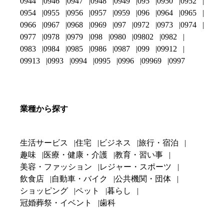
0944
0946
0947
0948
0949
095
0950
0952
0954
0955
0956
0957
0959
096
0964
0965
0966
0967
0968
0969
097
0972
0973
0974
0977
0978
0979
098
0980
09802
0982
0983
0984
0985
0986
0987
099
09912
09913
0993
0994
0995
0996
09969
0997
業種から探す
生活サービス
住宅
ビジネス
旅行・宿泊
趣味
医療・健康・介護
教育・習い事
美容・ファッション
レジャー・スポーツ
飲食店
自動車・バイク
公共機関・団体
ショッピング
ペット
暮らし
冠婚葬祭・イベント
歯科