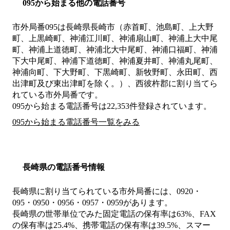
095から始まる他の電話番号
市外局番
095
は
長崎県長崎市（赤首町、池島町、上大野
町、上黒崎町、神浦江川町、神浦扇山町、神浦上大中尾
町、神浦上道徳町、神浦北大中尾町、神浦口福町、神浦
下大中尾町、神浦下道徳町、神浦夏井町、神浦丸尾町、
神浦向町、下大野町、下黒崎町、新牧野町、永田町、西
出津町及び東出津町を除く。）、西彼杵郡
に割り当てら
れている市外局番です。
095から始まる電話番号は22,353件登録されています。
095から始まる電話番号一覧をみる
長崎県の電話番号情報
長崎県に割り当てられている市外局番には、0920・
095・0950・0956・0957・0959があります。
長崎県の世帯単位でみた固定電話の保有率は63%、FAX
の保有率は25.4%、携帯電話の保有率は39.5%、スマー