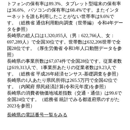
トフォンの保有率は89.3%、タブレット型端末の保有率
は36.6%、パソコンの保有率は68.4%です。またインタ
ーネットを誰も利用したことがない世帯率は9.6%で
す。（総務省 通信利用動向調査（世帯編） 令和4年デー
タを参照）
長崎県の総人口は1,320,055人（男：622,766人、女：
697,289人）で全国30位です。世帯数は632,206世帯で全
国28位です。（厚生労働省 令和3年人口動態データを参
照）
長崎県の事業所数は67,074件で全国28位です。従業者数
は619,313人で、1事業所あたりの従業者数は9.23人で
す。（総務省 平成26年経済センサス‐基礎調査を参照）
長崎県の1人あたり県民所得は265.5万円で全国42位で
す。（内閣府 県民経済計算(令和元年度)を参照）
長崎県の消費者物価地域差指数（交通・通信）は99.6で
全国24位です。（総務省 統計でみる都道府県のすがた
2023を参照）
長崎県の電話番号一覧をみる