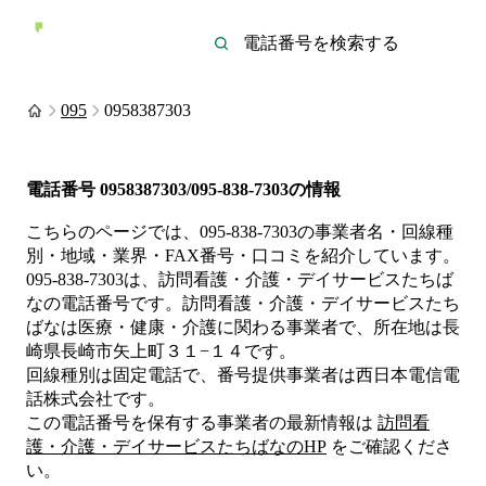
095
0958387303
電話番号
0958387303/095-838-7303
の情報
こちらのページでは、
095-838-7303
の事業者名・回線種
別・地域・業界・FAX番号・口コミを紹介しています。
095-838-7303
は、
訪問看護・介護・デイサービスたちば
な
の電話番号です。
訪問看護・介護・デイサービスたち
ばなは
医療・健康・介護
に関わる事業者
で、所在地は長
崎県長崎市矢上町３１−１４
です。
回線種別は
固定電話
で、番号提供事業者は
西日本電信電
話株式会社
です。
この電話番号を保有する事業者の最新情報は
訪問看
護・介護・デイサービスたちばな
のHP
をご確認くださ
い。