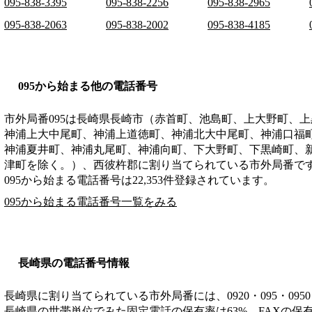
095-838-3395
095-838-2256
095-838-2965
095-838-2063
095-838-2002
095-838-4185
095から始まる他の電話番号
市外局番
095
は
長崎県長崎市（赤首町、池島町、上大野町、上
神浦上大中尾町、神浦上道徳町、神浦北大中尾町、神浦口福
神浦夏井町、神浦丸尾町、神浦向町、下大野町、下黒崎町、
津町を除く。）、西彼杵郡
に割り当てられている市外局番で
095から始まる電話番号は22,353件登録されています。
095から始まる電話番号一覧をみる
長崎県の電話番号情報
長崎県に割り当てられている市外局番には、0920・095・0950・0
長崎県の世帯単位でみた固定電話の保有率は63%、FAXの保有