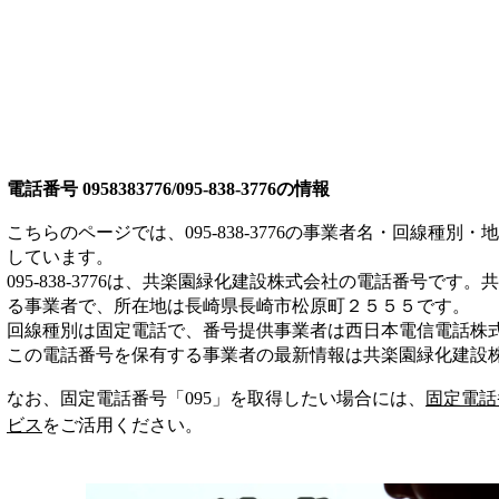
電話番号
0958383776/095-838-3776
の情報
こちらのページでは、
095-838-3776
の事業者名・回線種別・地
しています。
095-838-3776
は、
共楽園緑化建設株式会社
の電話番号です。
共
る事業者
で、所在地は長崎県長崎市松原町２５５５
です。
回線種別は
固定電話
で、番号提供事業者は
西日本電信電話株
この電話番号を保有する事業者の最新情報は
共楽園緑化建設
なお、固定電話番号「
095
」を取得したい場合には、
固定電話
ビス
をご活用ください。