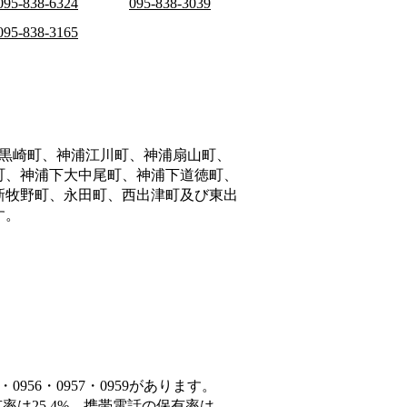
095-838-6324
095-838-3039
095-838-3165
黒崎町、神浦江川町、神浦扇山町、
町、神浦下大中尾町、神浦下道徳町、
新牧野町、永田町、西出津町及び東出
す。
956・0957・0959があります。
率は25.4%、携帯電話の保有率は