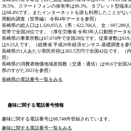
39.5%、スマートフォンの保有率は89.3%、タブレット型端末
は68.4%です。またインターネットを誰も利用したことがない
用動向調査（世帯編） 令和4年データを参照）
長崎県の総人口は1,320,055人（男：622,766人、女：697,28
世帯で全国28位です。（厚生労働省 令和3年人口動態データ
長崎県の事業所数は67,074件で全国28位です。従業者数は619
は9.23人です。（総務省 平成26年経済センサス‐基礎調査を参
長崎県の1人あたり県民所得は265.5万円で全国42位です。（
照）
長崎県の消費者物価地域差指数（交通・通信）は99.6で全国2
県のすがた2023を参照）
長崎県の電話番号一覧をみる
趣味に関する電話番号情報
趣味に関する電話番号は88,748件登録されています。
趣味に関する電話番号一覧をみる