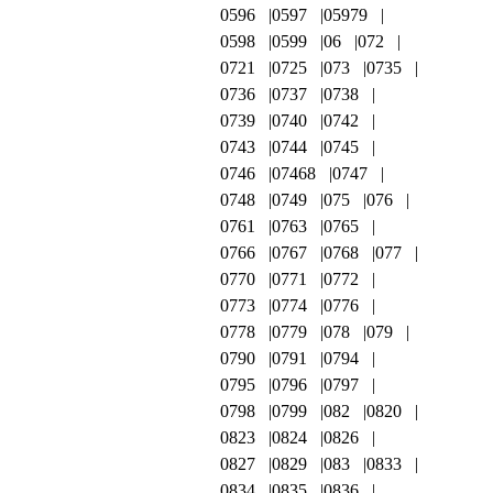
0596
0597
05979
0598
0599
06
072
0721
0725
073
0735
0736
0737
0738
0739
0740
0742
0743
0744
0745
0746
07468
0747
0748
0749
075
076
0761
0763
0765
0766
0767
0768
077
0770
0771
0772
0773
0774
0776
0778
0779
078
079
0790
0791
0794
0795
0796
0797
0798
0799
082
0820
0823
0824
0826
0827
0829
083
0833
0834
0835
0836