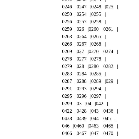
0246
0247
0248
025
0250
0254
0255
0256
0257
0258
0259
026
0260
0261
0263
0264
0265
0266
0267
0268
0269
027
0270
0274
0276
0277
0278
0279
028
0280
0282
0283
0284
0285
0287
0288
0289
029
0291
0293
0294
0295
0296
0297
0299
03
04
042
0422
0428
043
0436
0438
0439
044
045
046
0460
0463
0465
0466
0467
047
0470