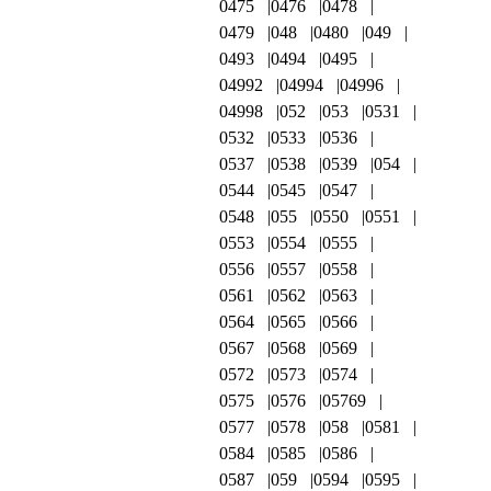
0475
0476
0478
0479
048
0480
049
0493
0494
0495
04992
04994
04996
04998
052
053
0531
0532
0533
0536
0537
0538
0539
054
0544
0545
0547
0548
055
0550
0551
0553
0554
0555
0556
0557
0558
0561
0562
0563
0564
0565
0566
0567
0568
0569
0572
0573
0574
0575
0576
05769
0577
0578
058
0581
0584
0585
0586
0587
059
0594
0595