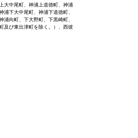
上大中尾町、神浦上道徳町、神浦
神浦下大中尾町、神浦下道徳町、
神浦向町、下大野町、下黒崎町、
町及び東出津町を除く。）、西彼