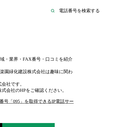
域・業界・FAX番号・口コミを紹介
楽園緑化建設株式会社は
趣味
に関わ
式会社
です。
株式会社
のHP
をご確認ください。
番号「
095
」を取得できるIP電話サー