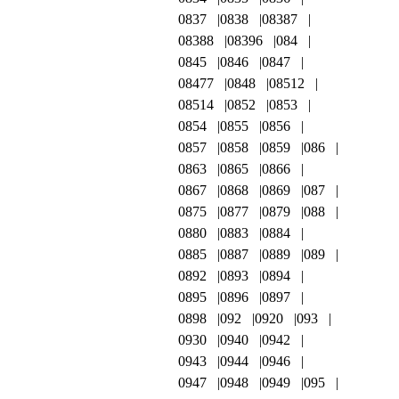
0837
0838
08387
08388
08396
084
0845
0846
0847
08477
0848
08512
08514
0852
0853
0854
0855
0856
0857
0858
0859
086
0863
0865
0866
0867
0868
0869
087
0875
0877
0879
088
0880
0883
0884
0885
0887
0889
089
0892
0893
0894
0895
0896
0897
0898
092
0920
093
0930
0940
0942
0943
0944
0946
0947
0948
0949
095