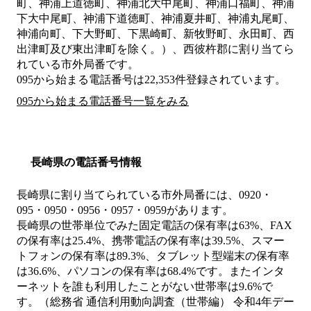
町、神浦上道徳町、神浦北大中尾町、神浦口福町、神浦
下大中尾町、神浦下道徳町、神浦夏井町、神浦丸尾町、
神浦向町、下大野町、下黒崎町、新牧野町、永田町、西
出津町及び東出津町を除く。）、西彼杵郡
に割り当てら
れている市外局番です。
095から始まる電話番号は22,353件登録されています。
095から始まる電話番号一覧をみる
長崎県の電話番号情報
長崎県に割り当てられている市外局番には、0920・
095・0950・0956・0957・0959があります。
長崎県の世帯単位でみた固定電話の保有率は63%、FAX
の保有率は25.4%、携帯電話の保有率は39.5%、スマー
トフォンの保有率は89.3%、タブレット型端末の保有率
は36.6%、パソコンの保有率は68.4%です。またインタ
ーネットを誰も利用したことがない世帯率は9.6%で
す。（総務省 通信利用動向調査（世帯編） 令和4年デー