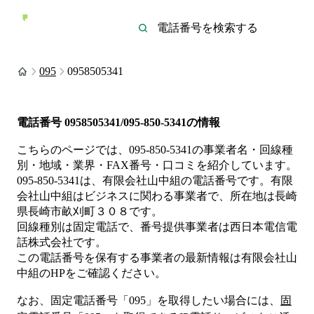
095
0958505341
電話番号
0958505341/095-850-5341
の情報
こちらのページでは、
095-850-5341
の事業者名・回線種
別・地域・業界・FAX番号・口コミを紹介しています。
095-850-5341
は、
有限会社山中組
の電話番号です。
有限
会社山中組は
ビジネス
に関わる事業者
で、所在地は長崎
県長崎市畝刈町３０８
です。
回線種別は
固定電話
で、番号提供事業者は
西日本電信電
話株式会社
です。
この電話番号を保有する事業者の最新情報は
有限会社山
中組
のHP
をご確認ください。
なお、固定電話番号「
095
」を取得したい場合には、
固