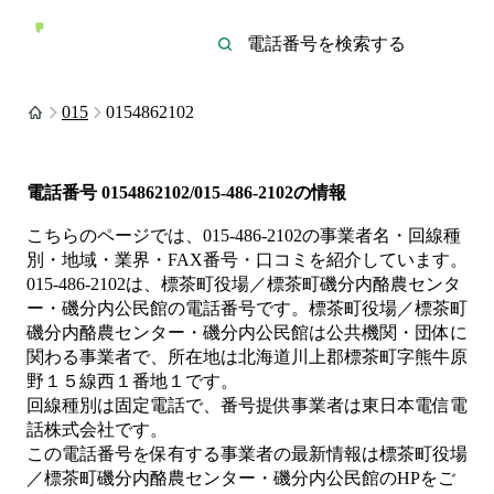
015
0154862102
電話番号
0154862102/015-486-2102
の情報
こちらのページでは、
015-486-2102
の事業者名・回線種
別・地域・業界・FAX番号・口コミを紹介しています。
015-486-2102
は、
標茶町役場／標茶町磯分内酪農センタ
ー・磯分内公民館
の電話番号です。
標茶町役場／標茶町
磯分内酪農センター・磯分内公民館は
公共機関・団体
に
関わる事業者
で、所在地は北海道川上郡標茶町字熊牛原
野１５線西１番地１
です。
回線種別は
固定電話
で、番号提供事業者は
東日本電信電
話株式会社
です。
この電話番号を保有する事業者の最新情報は
標茶町役場
／標茶町磯分内酪農センター・磯分内公民館
のHP
をご