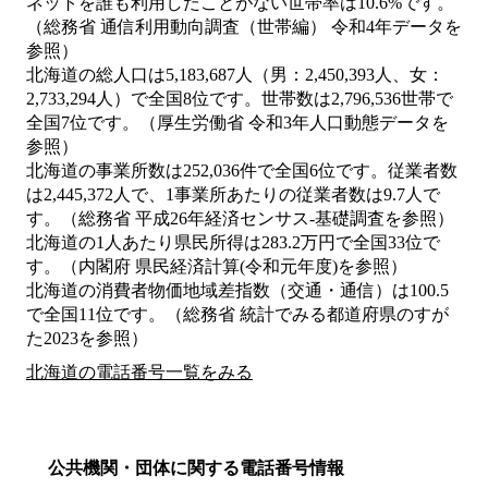
ネットを誰も利用したことがない世帯率は10.6%です。
（総務省 通信利用動向調査（世帯編） 令和4年データを
参照）
北海道の総人口は5,183,687人（男：2,450,393人、女：
2,733,294人）で全国8位です。世帯数は2,796,536世帯で
全国7位です。（厚生労働省 令和3年人口動態データを
参照）
北海道の事業所数は252,036件で全国6位です。従業者数
は2,445,372人で、1事業所あたりの従業者数は9.7人で
す。（総務省 平成26年経済センサス‐基礎調査を参照）
北海道の1人あたり県民所得は283.2万円で全国33位で
す。（内閣府 県民経済計算(令和元年度)を参照）
北海道の消費者物価地域差指数（交通・通信）は100.5
で全国11位です。（総務省 統計でみる都道府県のすが
た2023を参照）
北海道の電話番号一覧をみる
公共機関・団体に関する電話番号情報