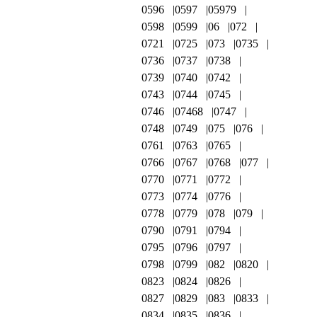
0596
0597
05979
0598
0599
06
072
0721
0725
073
0735
0736
0737
0738
0739
0740
0742
0743
0744
0745
0746
07468
0747
0748
0749
075
076
0761
0763
0765
0766
0767
0768
077
0770
0771
0772
0773
0774
0776
0778
0779
078
079
0790
0791
0794
0795
0796
0797
0798
0799
082
0820
0823
0824
0826
0827
0829
083
0833
0834
0835
0836