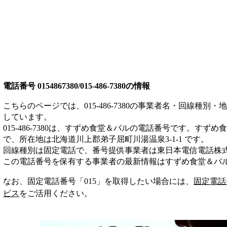
電話番号
0154867380/015-486-7380
の情報
こちらのページでは、
015-486-7380
の事業者名・回線種別・地
しています。
015-486-7380
は、
すずめ食堂＆バル
の電話番号です。
すずめ食
で、所在地は北海道川上郡弟子屈町川湯温泉3-1-1
です。
回線種別は
固定電話
で、番号提供事業者は
東日本電信電話株
この電話番号を保有する事業者の最新情報は
すずめ食堂＆バ
なお、固定電話番号「
015
」を取得したい場合には、
固定電話
ビス
をご活用ください。