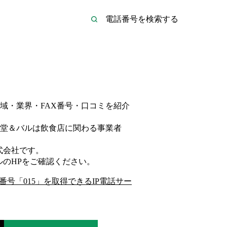
域・業界・FAX番号・口コミを紹介
堂＆バルは
飲食店
に関わる事業者
式会社
です。
ル
のHP
をご確認ください。
番号「
015
」を取得できるIP電話サー