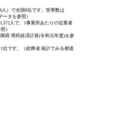
33,294人）で全国8位です。世帯数は
態データを参照）
45,372人で、1事業所あたりの従業者
参照）
内閣府 県民経済計算(令和元年度)を参
11位です。（総務省 統計でみる都道