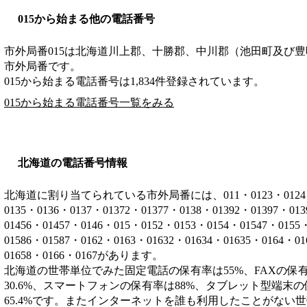
015から始まる他の電話番号
市外局番
015
は
北海道川上郡、十勝郡、中川郡（池田町及び豊
市外局番です。
015から始まる電話番号は1,834件登録されています。
015から始まる電話番号一覧をみる
北海道の電話番号情報
北海道に割り当てられている市外局番には、011・0123・0124・012
0135・0136・0137・01372・01377・0138・01392・01397・01
01456・01457・0146・015・0152・0153・0154・01547・0155
01586・01587・0162・0163・01632・01634・01635・0164・0
01658・0166・0167があります。
北海道の世帯単位でみた固定電話の保有率は55%、FAXの保有
30.6%、スマートフォンの保有率は88%、タブレット型端末の
65.4%です。またインターネットを誰も利用したことがない世帯