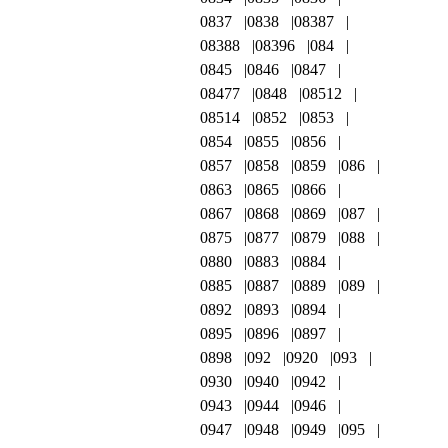
0837
0838
08387
08388
08396
084
0845
0846
0847
08477
0848
08512
08514
0852
0853
0854
0855
0856
0857
0858
0859
086
0863
0865
0866
0867
0868
0869
087
0875
0877
0879
088
0880
0883
0884
0885
0887
0889
089
0892
0893
0894
0895
0896
0897
0898
092
0920
093
0930
0940
0942
0943
0944
0946
0947
0948
0949
095