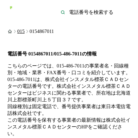
015
0154867011
電話番号
0154867011/015-486-7011
の情報
こちらのページでは、
015-486-7011
の事業者名・回線種
別・地域・業界・FAX番号・口コミを紹介しています。
015-486-7011
は、
株式会社インスメタル標茶ＣＡＤセン
ター
の電話番号です。
株式会社インスメタル標茶ＣＡＤ
センターは
ビジネス
に関わる事業者
で、所在地は北海道
川上郡標茶町川上５丁目３７
です。
回線種別は
固定電話
で、番号提供事業者は
東日本電信電
話株式会社
です。
この電話番号を保有する事業者の最新情報は
株式会社イ
ンスメタル標茶ＣＡＤセンター
のHP
をご確認くださ
い。