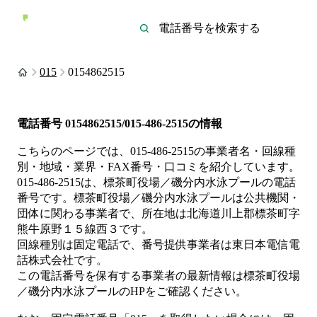
015
0154862515
電話番号
0154862515/015-486-2515
の情報
こちらのページでは、
015-486-2515
の事業者名・回線種
別・地域・業界・FAX番号・口コミを紹介しています。
015-486-2515
は、
標茶町役場／磯分内水泳プール
の電話
番号です。
標茶町役場／磯分内水泳プールは
公共機関・
団体
に関わる事業者
で、所在地は北海道川上郡標茶町字
熊牛原野１５線西３
です。
回線種別は
固定電話
で、番号提供事業者は
東日本電信電
話株式会社
です。
この電話番号を保有する事業者の最新情報は
標茶町役場
／磯分内水泳プール
のHP
をご確認ください。