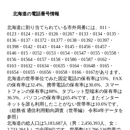
北海道の電話番号情報
北海道に割り当てられている市外局番には、011・
0123・0124・0125・0126・01267・0133・0134・0135・
0136・0137・01372・01377・0138・01392・01397・
01398・0142・0143・0144・0145・01456・01457・
0146・015・0152・0153・0154・01547・0155・01558・
0156・01564・0157・0158・01586・01587・0162・
0163・01632・01634・01635・0164・01648・0165・
01654・01655・01656・01658・0166・0167があります。
北海道の世帯単位でみた固定電話の保有率は55%、FAX
の保有率は32.4%、携帯電話の保有率は30.6%、スマー
トフォンの保有率は88%、タブレット型端末の保有率は
36.5%、パソコンの保有率は65.4%です。またインター
ネットを誰も利用したことがない世帯率は10.6%です。
（総務省 通信利用動向調査（世帯編） 令和4年データを
参照）
北海道の総人口は5,183,687人（男：2,450,393人、女：
2,733,294人）で全国8位です。世帯数は2,796,536世帯で