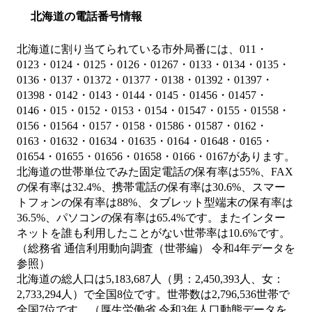
北海道の電話番号情報
北海道に割り当てられている市外局番には、011・
0123・0124・0125・0126・01267・0133・0134・0135・
0136・0137・01372・01377・0138・01392・01397・
01398・0142・0143・0144・0145・01456・01457・
0146・015・0152・0153・0154・01547・0155・01558・
0156・01564・0157・0158・01586・01587・0162・
0163・01632・01634・01635・0164・01648・0165・
01654・01655・01656・01658・0166・0167があります。
北海道の世帯単位でみた固定電話の保有率は55%、FAX
の保有率は32.4%、携帯電話の保有率は30.6%、スマー
トフォンの保有率は88%、タブレット型端末の保有率は
36.5%、パソコンの保有率は65.4%です。またインター
ネットを誰も利用したことがない世帯率は10.6%です。
（総務省 通信利用動向調査（世帯編） 令和4年データを
参照）
北海道の総人口は5,183,687人（男：2,450,393人、女：
2,733,294人）で全国8位です。世帯数は2,796,536世帯で
全国7位です。（厚生労働省 令和3年人口動態データを