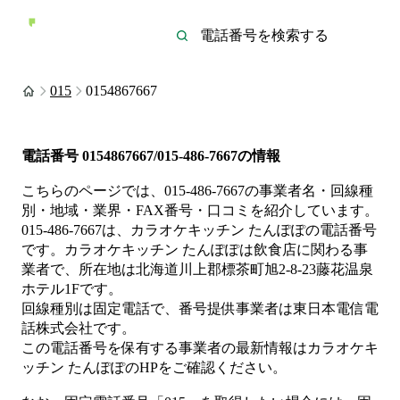
015
0154867667
電話番号
0154867667/015-486-7667
の情報
こちらのページでは、
015-486-7667
の事業者名・回線種
別・地域・業界・FAX番号・口コミを紹介しています。
015-486-7667
は、
カラオケキッチン たんぽぽ
の電話番号
です。
カラオケキッチン たんぽぽは
飲食店
に関わる事
業者
で、所在地は北海道川上郡標茶町旭2-8-23藤花温泉
ホテル1F
です。
回線種別は
固定電話
で、番号提供事業者は
東日本電信電
話株式会社
です。
この電話番号を保有する事業者の最新情報は
カラオケキ
ッチン たんぽぽ
のHP
をご確認ください。