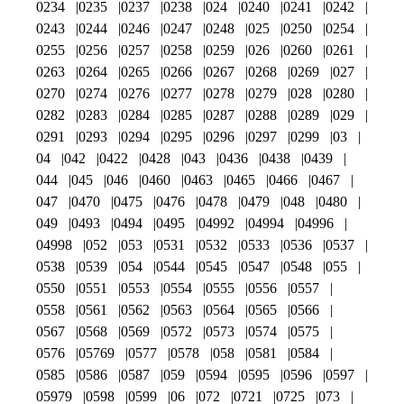
0234
0235
0237
0238
024
0240
0241
0242
0243
0244
0246
0247
0248
025
0250
0254
0255
0256
0257
0258
0259
026
0260
0261
0263
0264
0265
0266
0267
0268
0269
027
0270
0274
0276
0277
0278
0279
028
0280
0282
0283
0284
0285
0287
0288
0289
029
0291
0293
0294
0295
0296
0297
0299
03
04
042
0422
0428
043
0436
0438
0439
044
045
046
0460
0463
0465
0466
0467
047
0470
0475
0476
0478
0479
048
0480
049
0493
0494
0495
04992
04994
04996
04998
052
053
0531
0532
0533
0536
0537
0538
0539
054
0544
0545
0547
0548
055
0550
0551
0553
0554
0555
0556
0557
0558
0561
0562
0563
0564
0565
0566
0567
0568
0569
0572
0573
0574
0575
0576
05769
0577
0578
058
0581
0584
0585
0586
0587
059
0594
0595
0596
0597
05979
0598
0599
06
072
0721
0725
073