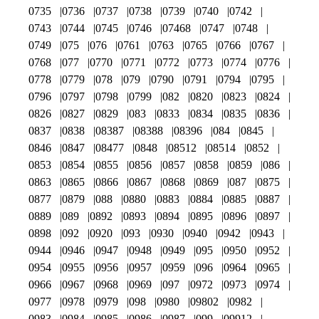
0735
0736
0737
0738
0739
0740
0742
0743
0744
0745
0746
07468
0747
0748
0749
075
076
0761
0763
0765
0766
0767
0768
077
0770
0771
0772
0773
0774
0776
0778
0779
078
079
0790
0791
0794
0795
0796
0797
0798
0799
082
0820
0823
0824
0826
0827
0829
083
0833
0834
0835
0836
0837
0838
08387
08388
08396
084
0845
0846
0847
08477
0848
08512
08514
0852
0853
0854
0855
0856
0857
0858
0859
086
0863
0865
0866
0867
0868
0869
087
0875
0877
0879
088
0880
0883
0884
0885
0887
0889
089
0892
0893
0894
0895
0896
0897
0898
092
0920
093
0930
0940
0942
0943
0944
0946
0947
0948
0949
095
0950
0952
0954
0955
0956
0957
0959
096
0964
0965
0966
0967
0968
0969
097
0972
0973
0974
0977
0978
0979
098
0980
09802
0982
0983
0984
0985
0986
0987
099
09912