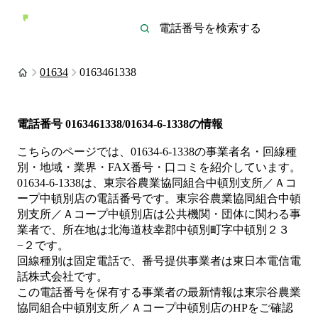
01634
0163461338
電話番号
0163461338/01634-6-1338
の情報
こちらのページでは、
01634-6-1338
の事業者名・回線種
別・地域・業界・FAX番号・口コミを紹介しています。
01634-6-1338
は、
東宗谷農業協同組合中頓別支所／Ａコ
ープ中頓別店
の電話番号です。
東宗谷農業協同組合中頓
別支所／Ａコープ中頓別店は
公共機関・団体
に関わる事
業者
で、所在地は北海道枝幸郡中頓別町字中頓別２３
−２
です。
回線種別は
固定電話
で、番号提供事業者は
東日本電信電
話株式会社
です。
この電話番号を保有する事業者の最新情報は
東宗谷農業
協同組合中頓別支所／Ａコープ中頓別店
のHP
をご確認