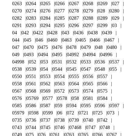
0263
0264
0265
0266
0267
0268
0269
027
0270
0274
0276
0277
0278
0279
028
0280
0282
0283
0284
0285
0287
0288
0289
029
0291
0293
0294
0295
0296
0297
0299
03
04
042
0422
0428
043
0436
0438
0439
044
045
046
0460
0463
0465
0466
0467
047
0470
0475
0476
0478
0479
048
0480
049
0493
0494
0495
04992
04994
04996
04998
052
053
0531
0532
0533
0536
0537
0538
0539
054
0544
0545
0547
0548
055
0550
0551
0553
0554
0555
0556
0557
0558
0561
0562
0563
0564
0565
0566
0567
0568
0569
0572
0573
0574
0575
0576
05769
0577
0578
058
0581
0584
0585
0586
0587
059
0594
0595
0596
0597
05979
0598
0599
06
072
0721
0725
073
0735
0736
0737
0738
0739
0740
0742
0743
0744
0745
0746
07468
0747
0748
0749
075
076
0761
0763
0765
0766
0767