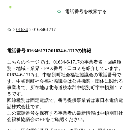
01634
0163461717
電話番号
0163461717/01634-6-1717
の情報
こちらのページでは、
01634-6-1717
の事業者名・回線種
別・地域・業界・FAX番号・口コミを紹介しています。
01634-6-1717
は、
中頓別町社会福祉協議会
の電話番号で
す。
中頓別町社会福祉協議会は
公共機関・団体
に関わる
事業者
で、所在地は北海道枝幸郡中頓別町字中頓別１７
５
です。
回線種別は
固定電話
で、番号提供事業者は
東日本電信電
話株式会社
です。
この電話番号を保有する事業者の最新情報は
中頓別町社
会福祉協議会
のHP
をご確認ください。