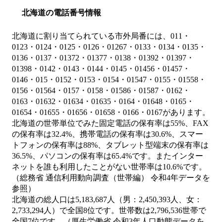
北海道の電話番号情報
北海道に割り当てられている市外局番には、011・
0123・0124・0125・0126・01267・0133・0134・0135・
0136・0137・01372・01377・0138・01392・01397・
01398・0142・0143・0144・0145・01456・01457・
0146・015・0152・0153・0154・01547・0155・01558・
0156・01564・0157・0158・01586・01587・0162・
0163・01632・01634・01635・0164・01648・0165・
01654・01655・01656・01658・0166・0167があります。
北海道の世帯単位でみた固定電話の保有率は55%、FAX
の保有率は32.4%、携帯電話の保有率は30.6%、スマー
トフォンの保有率は88%、タブレット型端末の保有率は
36.5%、パソコンの保有率は65.4%です。またインター
ネットを誰も利用したことがない世帯率は10.6%です。
（総務省 通信利用動向調査（世帯編） 令和4年データを
参照）
北海道の総人口は5,183,687人（男：2,450,393人、女：
2,733,294人）で全国8位です。世帯数は2,796,536世帯で
全国7位です。（厚生労働省 令和3年人口動態データを