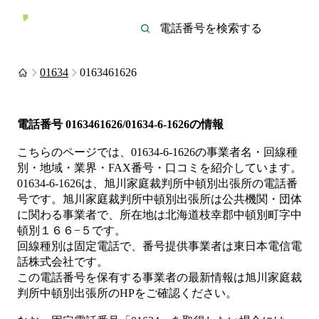
01634
0163461626
電話番号
0163461626/01634-6-1626
の情報
こちらのページでは、
01634-6-1626
の事業者名・回線種
別・地域・業界・FAX番号・口コミを紹介しています。
01634-6-1626
は、
旭川家庭裁判所中頓別出張所
の電話番
号です。
旭川家庭裁判所中頓別出張所は
公共機関・団体
に関わる事業者
で、所在地は北海道枝幸郡中頓別町字中
頓別１６６−５
です。
回線種別は
固定電話
で、番号提供事業者は
東日本電信電
話株式会社
です。
この電話番号を保有する事業者の最新情報は
旭川家庭裁
判所中頓別出張所
のHP
をご確認ください。