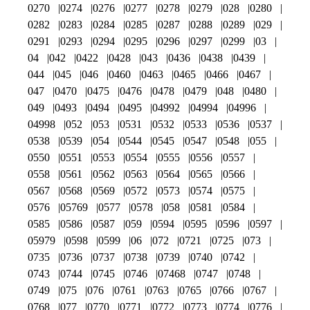
0270
0274
0276
0277
0278
0279
028
0280
0282
0283
0284
0285
0287
0288
0289
029
0291
0293
0294
0295
0296
0297
0299
03
04
042
0422
0428
043
0436
0438
0439
044
045
046
0460
0463
0465
0466
0467
047
0470
0475
0476
0478
0479
048
0480
049
0493
0494
0495
04992
04994
04996
04998
052
053
0531
0532
0533
0536
0537
0538
0539
054
0544
0545
0547
0548
055
0550
0551
0553
0554
0555
0556
0557
0558
0561
0562
0563
0564
0565
0566
0567
0568
0569
0572
0573
0574
0575
0576
05769
0577
0578
058
0581
0584
0585
0586
0587
059
0594
0595
0596
0597
05979
0598
0599
06
072
0721
0725
073
0735
0736
0737
0738
0739
0740
0742
0743
0744
0745
0746
07468
0747
0748
0749
075
076
0761
0763
0765
0766
0767
0768
077
0770
0771
0772
0773
0774
0776