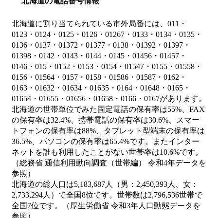
北海道の電話番号情報
北海道に割り当てられている市外局番には、011・
0123・0124・0125・0126・01267・0133・0134・0135・
0136・0137・01372・01377・0138・01392・01397・
01398・0142・0143・0144・0145・01456・01457・
0146・015・0152・0153・0154・01547・0155・01558・
0156・01564・0157・0158・01586・01587・0162・
0163・01632・01634・01635・0164・01648・0165・
01654・01655・01656・01658・0166・0167があります。
北海道の世帯単位でみた固定電話の保有率は55%、FAX
の保有率は32.4%、携帯電話の保有率は30.6%、スマー
トフォンの保有率は88%、タブレット型端末の保有率は
36.5%、パソコンの保有率は65.4%です。またインター
ネットを誰も利用したことがない世帯率は10.6%です。
（総務省 通信利用動向調査（世帯編） 令和4年データを
参照）
北海道の総人口は5,183,687人（男：2,450,393人、女：
2,733,294人）で全国8位です。世帯数は2,796,536世帯で
全国7位です。（厚生労働省 令和3年人口動態データを
参照）