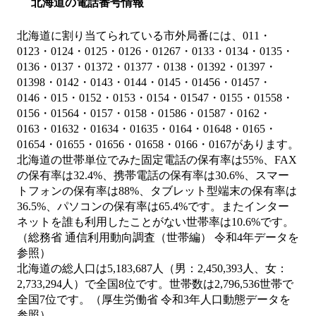
北海道の電話番号情報
北海道に割り当てられている市外局番には、011・
0123・0124・0125・0126・01267・0133・0134・0135・
0136・0137・01372・01377・0138・01392・01397・
01398・0142・0143・0144・0145・01456・01457・
0146・015・0152・0153・0154・01547・0155・01558・
0156・01564・0157・0158・01586・01587・0162・
0163・01632・01634・01635・0164・01648・0165・
01654・01655・01656・01658・0166・0167があります。
北海道の世帯単位でみた固定電話の保有率は55%、FAX
の保有率は32.4%、携帯電話の保有率は30.6%、スマー
トフォンの保有率は88%、タブレット型端末の保有率は
36.5%、パソコンの保有率は65.4%です。またインター
ネットを誰も利用したことがない世帯率は10.6%です。
（総務省 通信利用動向調査（世帯編） 令和4年データを
参照）
北海道の総人口は5,183,687人（男：2,450,393人、女：
2,733,294人）で全国8位です。世帯数は2,796,536世帯で
全国7位です。（厚生労働省 令和3年人口動態データを
参照）