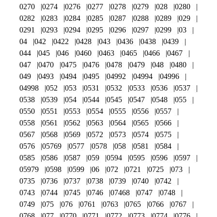
0270
0274
0276
0277
0278
0279
028
0280
0282
0283
0284
0285
0287
0288
0289
029
0291
0293
0294
0295
0296
0297
0299
03
04
042
0422
0428
043
0436
0438
0439
044
045
046
0460
0463
0465
0466
0467
047
0470
0475
0476
0478
0479
048
0480
049
0493
0494
0495
04992
04994
04996
04998
052
053
0531
0532
0533
0536
0537
0538
0539
054
0544
0545
0547
0548
055
0550
0551
0553
0554
0555
0556
0557
0558
0561
0562
0563
0564
0565
0566
0567
0568
0569
0572
0573
0574
0575
0576
05769
0577
0578
058
0581
0584
0585
0586
0587
059
0594
0595
0596
0597
05979
0598
0599
06
072
0721
0725
073
0735
0736
0737
0738
0739
0740
0742
0743
0744
0745
0746
07468
0747
0748
0749
075
076
0761
0763
0765
0766
0767
0768
077
0770
0771
0772
0773
0774
0776