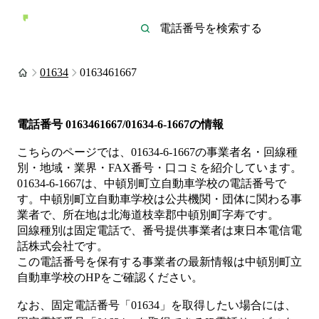
01634
0163461667
電話番号
0163461667/01634-6-1667
の情報
こちらのページでは、
01634-6-1667
の事業者名・回線種
別・地域・業界・FAX番号・口コミを紹介しています。
01634-6-1667
は、
中頓別町立自動車学校
の電話番号で
す。
中頓別町立自動車学校は
公共機関・団体
に関わる事
業者
で、所在地は北海道枝幸郡中頓別町字寿
です。
回線種別は
固定電話
で、番号提供事業者は
東日本電信電
話株式会社
です。
この電話番号を保有する事業者の最新情報は
中頓別町立
自動車学校
のHP
をご確認ください。
なお、固定電話番号「
01634
」を取得したい場合には、