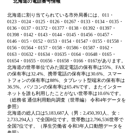
北海道の電話番号情報
北海道に割り当てられている市外局番には、011・
0123・0124・0125・0126・01267・0133・0134・0135・
0136・0137・01372・01377・0138・01392・01397・
01398・0142・0143・0144・0145・01456・01457・
0146・015・0152・0153・0154・01547・0155・01558・
0156・01564・0157・0158・01586・01587・0162・
0163・01632・01634・01635・0164・01648・0165・
01654・01655・01656・01658・0166・0167があります。
北海道の世帯単位でみた固定電話の保有率は55%、FAX
の保有率は32.4%、携帯電話の保有率は30.6%、スマー
トフォンの保有率は88%、タブレット型端末の保有率は
36.5%、パソコンの保有率は65.4%です。またインター
ネットを誰も利用したことがない世帯率は10.6%です。
（総務省 通信利用動向調査（世帯編） 令和4年データを
参照）
北海道の総人口は5,183,687人（男：2,450,393人、女：
2,733,294人）で全国8位です。世帯数は2,796,536世帯で
全国7位です。（厚生労働省 令和3年人口動態データを
参照）