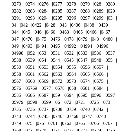
0270
0274
0276
0277
0278
0279
028
0280
0282
0283
0284
0285
0287
0288
0289
029
0291
0293
0294
0295
0296
0297
0299
03
04
042
0422
0428
043
0436
0438
0439
044
045
046
0460
0463
0465
0466
0467
047
0470
0475
0476
0478
0479
048
0480
049
0493
0494
0495
04992
04994
04996
04998
052
053
0531
0532
0533
0536
0537
0538
0539
054
0544
0545
0547
0548
055
0550
0551
0553
0554
0555
0556
0557
0558
0561
0562
0563
0564
0565
0566
0567
0568
0569
0572
0573
0574
0575
0576
05769
0577
0578
058
0581
0584
0585
0586
0587
059
0594
0595
0596
0597
05979
0598
0599
06
072
0721
0725
073
0735
0736
0737
0738
0739
0740
0742
0743
0744
0745
0746
07468
0747
0748
0749
075
076
0761
0763
0765
0766
0767
0768
077
0770
0771
0772
0773
0774
0776