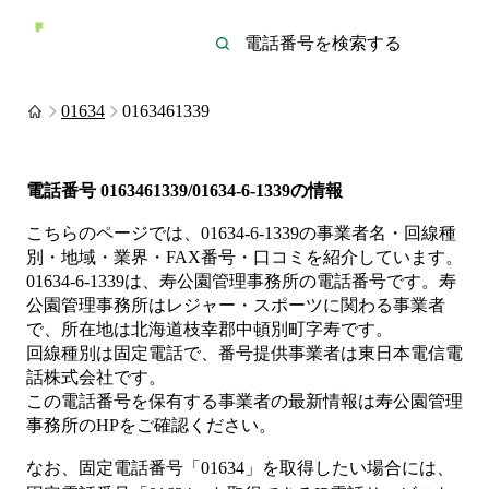
01634
0163461339
電話番号
0163461339/01634-6-1339
の情報
こちらのページでは、
01634-6-1339
の事業者名・回線種
別・地域・業界・FAX番号・口コミを紹介しています。
01634-6-1339
は、
寿公園管理事務所
の電話番号です。
寿
公園管理事務所は
レジャー・スポーツ
に関わる事業者
で、所在地は北海道枝幸郡中頓別町字寿
です。
回線種別は
固定電話
で、番号提供事業者は
東日本電信電
話株式会社
です。
この電話番号を保有する事業者の最新情報は
寿公園管理
事務所
のHP
をご確認ください。
なお、固定電話番号「
01634
」を取得したい場合には、